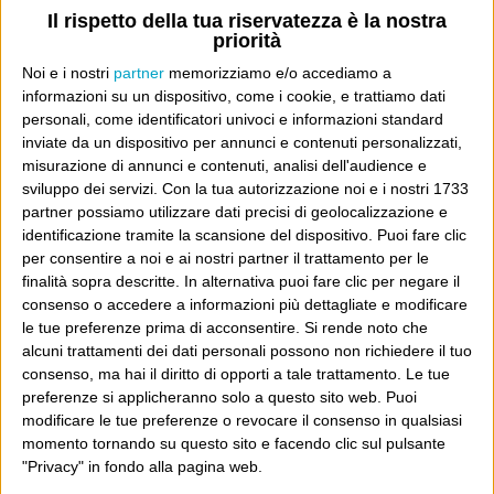
Il rispetto della tua riservatezza è la nostra
14 Ottobre 2009
Wittgenstein
priorità
Il nuovo libro di Philip Roth – l’uomo per cui il Nobel
Noi e i nostri
partner
memorizziamo e/o accediamo a
informazioni su un dispositivo, come i cookie, e trattiamo dati
sarebbe postmaturo – ha due scusanti per non essere
personali, come identificatori univoci e informazioni standard
bello come il precedente: una è che il precedente –
inviate da un dispositivo per annunci e contenuti personalizzati,
“Indignazione” – era davvero molto bello, e l’altra è...
misurazione di annunci e contenuti, analisi dell'audience e
sviluppo dei servizi.
Con la tua autorizzazione noi e i nostri 1733
Continua
partner possiamo utilizzare dati precisi di geolocalizzazione e
identificazione tramite la scansione del dispositivo. Puoi fare clic
per consentire a noi e ai nostri partner il trattamento per le
finalità sopra descritte. In alternativa puoi fare clic per negare il
C’è della bellezza
consenso o accedere a informazioni più dettagliate e modificare
le tue preferenze prima di acconsentire.
Si rende noto che
29 Settembre 2009
Wittgenstein
alcuni trattamenti dei dati personali possono non richiedere il tuo
Visto che è uscito in italiano, torno a consigliare
consenso, ma hai il diritto di opporti a tale trattamento. Le tue
preferenze si applicheranno solo a questo sito web. Puoi
“Indignazione” di Philip Roth, che è un libro davvero
modificare le tue preferenze o revocare il consenso in qualsiasi
Continua
bello
momento tornando su questo sito e facendo clic sul pulsante
"Privacy" in fondo alla pagina web.