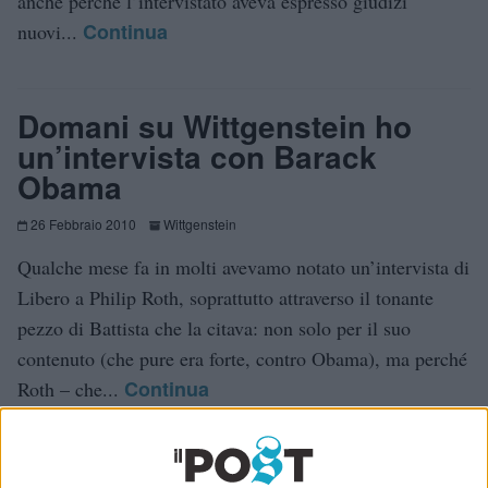
anche perché l’intervistato aveva espresso giudizi
Continua
nuovi...
Domani su Wittgenstein ho
un’intervista con Barack
Obama
26 Febbraio 2010
Wittgenstein
Qualche mese fa in molti avevamo notato un’intervista di
Libero a Philip Roth, soprattutto attraverso il tonante
pezzo di Battista che la citava: non solo per il suo
contenuto (che pure era forte, contro Obama), ma perché
Continua
Roth – che...
The humbling