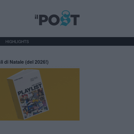
HIGHLIGHTS
li di Natale (del 2026!)