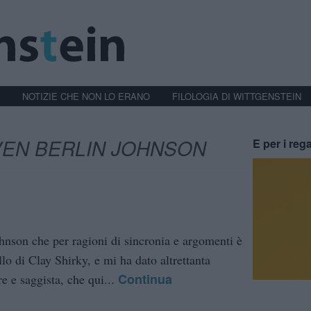
NOTIZIE CHE NON LO ERANO
FILOLOGIA DI WITTGENSTEIN
EN BERLIN JOHNSON
E per i rega
ohnson che per ragioni di sincronia e argomenti è
llo di Clay Shirky, e mi ha dato altrettanta
Continua
e e saggista, che qui...