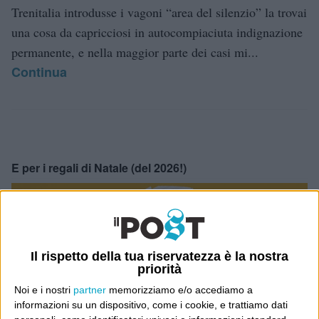
Trenitalia introdusse i vagoni “area del silenzio” la trovai
una cosa da capricciosi in autocompiaciuta indignazione
permanente, e nella maggior parte dei casi mi...
Continua
E per i regali di Natale (del 2026!)
Il rispetto della tua riservatezza è la nostra
priorità
Noi e i nostri
partner
memorizziamo e/o accediamo a
informazioni su un dispositivo, come i cookie, e trattiamo dati