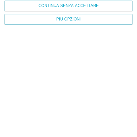
CONTINUA SENZA ACCETTARE
PIÙ OPZIONI
Info
AI che scrive di Taylor Swift come se fossi io
Filologia di Wittgenstein
Cookie
Informativa sui cookie
Ultimi articoli
La sinistra de coccio
Don’t feed the trolls
A chi pensi, quando senti dire “patrimoniale”?
Con due pistole caricate a salve e un canestro di parole
Cinquantaquattro contro quarantasei