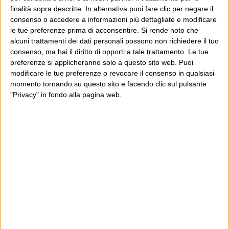
Luca Sofri
Cartastampata
,
Dischi
,
Donna
Ben Folds
,
billy joel
,
finalità sopra descritte. In alternativa puoi fare clic per negare il
Elton John
,
Joe Jackson
,
Randy Newman
consenso o accedere a informazioni più dettagliate e modificare
le tue preferenze prima di acconsentire.
Si rende noto che
alcuni trattamenti dei dati personali possono non richiedere il tuo
consenso, ma hai il diritto di opporti a tale trattamento. Le tue
preferenze si applicheranno solo a questo sito web. Puoi
modificare le tue preferenze o revocare il consenso in qualsiasi
POST PRECEDENTE
momento tornando su questo sito e facendo clic sul pulsante
POST SUCCESSIVO
Beth Gibbons & Rustin’ Man –
Cargo – High Tech 2
"Privacy" in fondo alla pagina web.
Out of season
E per i regali di Natale