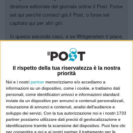
direttore editoriale del giornale online il Post. Forse
sei qui perché conosci già il Post, o forse sei
capitato qui per altri giri.
In questo secondo caso, e se Wittgenstein ti piace,
potrebbe piacerti anche il Post: che è partito
proprio da qui, e dal voler portare gli approcci di
questo blog dentro a un progetto più grande.
Il rispetto della tua riservatezza è la nostra
priorità
Poi il Post è cresciuto ed è diventato anche altro:
un progetto giornalistico che prosegue da oltre 16
Noi e i nostri
partner
memorizziamo e/o accediamo a
informazioni su un dispositivo, come i cookie, e trattiamo dati
anni, grazie a chi lo scopre, lo apprezza e lo
personali, come identificatori univoci e informazioni standard
consiglia in giro.
inviate da un dispositivo per annunci e contenuti personalizzati,
misurazione di annunci e contenuti, analisi dell'audience e
Leggi il Post, magari ti piace
sviluppo dei servizi.
Con la tua autorizzazione noi e i nostri 1733
partner possiamo utilizzare dati precisi di geolocalizzazione e
identificazione tramite la scansione del dispositivo. Puoi fare clic
per consentire a noi e ai nostri partner il trattamento per le