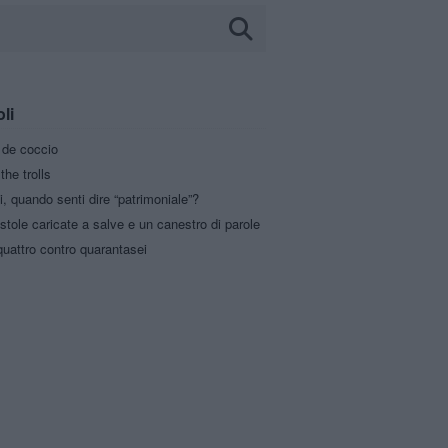
oli
a de coccio
the trolls
i, quando senti dire “patrimoniale”?
stole caricate a salve e un canestro di parole
uattro contro quarantasei