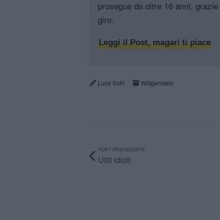
prosegue da oltre 16 anni, grazie 
giro.
Leggi il Post, magari ti piace
Luca Sofri
Wittgenstein
POST PRECEDENTE
Utili idioti