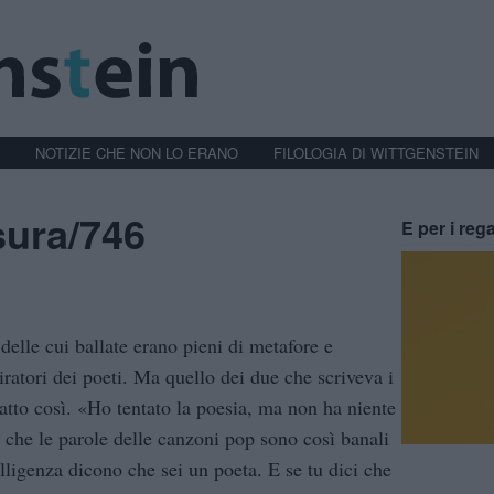
NOTIZIE CHE NON LO ERANO
FILOLOGIA DI WITTGENSTEIN
sura/746
E per i rega
delle cui ballate erano pieni di metafore e
atori dei poeti. Ma quello dei due che scriveva i
atto così. «Ho tentato la poesia, ma non ha niente
che le parole delle canzoni pop sono così banali
elligenza dicono che sei un poeta. E se tu dici che