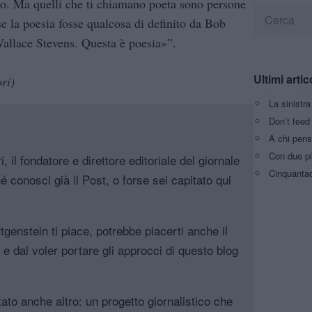
to. Ma quelli che ti chiamano poeta sono persone
 la poesia fosse qualcosa di definito da Bob
allace Stevens. Questa è poesia»”.
Ultimi artic
ri)
La sinistr
Don’t feed 
A chi pens
Con due pi
, il fondatore e direttore editoriale del giornale
Cinquantaq
é conosci già il Post, o forse sei capitato qui
genstein ti piace, potrebbe piacerti anche il
, e dal voler portare gli approcci di questo blog
tato anche altro: un progetto giornalistico che