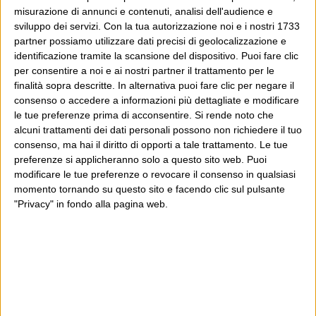
capitato qui per altri giri.
misurazione di annunci e contenuti, analisi dell'audience e
sviluppo dei servizi.
Con la tua autorizzazione noi e i nostri 1733
In questo secondo caso, e se Wittgenstein ti piace,
partner possiamo utilizzare dati precisi di geolocalizzazione e
identificazione tramite la scansione del dispositivo. Puoi fare clic
potrebbe piacerti anche il Post: che è partito
per consentire a noi e ai nostri partner il trattamento per le
proprio da qui, e dal voler portare gli approcci di
finalità sopra descritte. In alternativa puoi fare clic per negare il
questo blog dentro a un progetto più grande.
consenso o accedere a informazioni più dettagliate e modificare
le tue preferenze prima di acconsentire.
Si rende noto che
Poi il Post è cresciuto ed è diventato anche altro:
alcuni trattamenti dei dati personali possono non richiedere il tuo
consenso, ma hai il diritto di opporti a tale trattamento. Le tue
un progetto giornalistico che prosegue da oltre 16
preferenze si applicheranno solo a questo sito web. Puoi
anni, grazie a chi lo scopre, lo apprezza e lo
modificare le tue preferenze o revocare il consenso in qualsiasi
consiglia in giro.
momento tornando su questo sito e facendo clic sul pulsante
"Privacy" in fondo alla pagina web.
Leggi il Post, magari ti piace
Luca Sofri
Wittgenstein