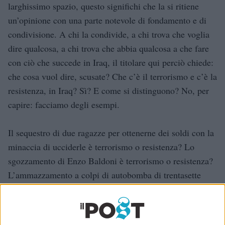
larghissimo spazio, questo significhi che la si ritiene
un’opinione con una parte notevole di fondamento e di
condivisione. A chi la condivide, a chi trova che voglia
dire qualcosa, a chi trova che abbia qualcosa a che fare
con ciò che succede in Iraq, il titolare qui perciò chiede:
che cosa vuol dire, scusate? Che c’è il terrorismo e c’è la
resistenza, in Iraq? Sì? E come si distinguono? No, per
capire: facciamo degli esempi.
Il sequestro di due ragazze per ottenerne dei soldi con la
minaccia di ucciderle è terrorismo o resistenza? Lo
sgozzamento di Enzo Baldoni è terrorismo o resistenza?
L’ammazzamento a colpi di autobomba di trentasette
bambini è terrorismo o resistenza? Il macellamento di
dieci nepalesi è terrorismo o resistenza?
L’ammazzamento di Fabrizio Quattrocchi è terrorismo o