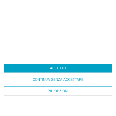
Ultimi articoli
La sinistra de coccio
Don’t feed the trolls
A chi pensi, quando senti dire “patrimoniale”?
Con due pistole caricate a salve e un canestro di parole
Cinquantaquattro contro quarantasei
ACCETTO
CONTINUA SENZA ACCETTARE
PIÙ OPZIONI