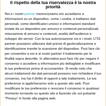
resistenza? L’attentato all’ONU, la morte di Vieira de
Il rispetto della tua riservatezza è la nostra
priorità
Mello è terrorismo o resistenza? Bigley nella gabbia è
Noi e i nostri
partner
memorizziamo e/o accediamo a
terrorismo o resistenza? Far saltare in aria i soldati
informazioni su un dispositivo, come i cookie, e trattiamo dati
americani è terrorismo o resistenza? E i carabinieri
personali, come identificatori univoci e informazioni standard
italiani?
inviate da un dispositivo per annunci e contenuti personalizzati,
misurazione di annunci e contenuti, analisi dell'audience e
sviluppo dei servizi.
Con la tua autorizzazione noi e i nostri 1731
Fateci sapere cos’è che non vogliamo condannare, così,
partner possiamo utilizzare dati precisi di geolocalizzazione e
per regolarsi.
identificazione tramite la scansione del dispositivo. Puoi fare clic
per consentire a noi e ai nostri partner il trattamento per le
finalità sopra descritte. In alternativa puoi fare clic per negare il
Dove sei?
consenso o accedere a informazioni più dettagliate e modificare
le tue preferenze prima di acconsentire.
Si rende noto che
alcuni trattamenti dei dati personali possono non richiedere il tuo
Wittgenstein è il blog di Luca Sofri, il fondatore e
consenso, ma hai il diritto di opporti a tale trattamento. Le tue
direttore editoriale del giornale online il Post. Forse
preferenze si applicheranno solo a questo sito web. Puoi
sei qui perché conosci già il Post, o forse sei
modificare le tue preferenze o revocare il consenso in qualsiasi
momento tornando su questo sito e facendo clic sul pulsante
capitato qui per altri giri.
"Privacy" in fondo alla pagina web.