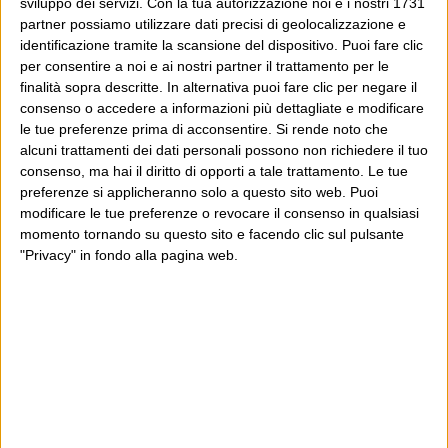
proprio da qui, e dal voler portare gli approcci di
sviluppo dei servizi.
Con la tua autorizzazione noi e i nostri 1731
partner possiamo utilizzare dati precisi di geolocalizzazione e
questo blog dentro a un progetto più grande.
identificazione tramite la scansione del dispositivo. Puoi fare clic
per consentire a noi e ai nostri partner il trattamento per le
Poi il Post è cresciuto ed è diventato anche altro:
finalità sopra descritte. In alternativa puoi fare clic per negare il
un progetto giornalistico che prosegue da oltre 16
consenso o accedere a informazioni più dettagliate e modificare
anni, grazie a chi lo scopre, lo apprezza e lo
le tue preferenze prima di acconsentire.
Si rende noto che
alcuni trattamenti dei dati personali possono non richiedere il tuo
consiglia in giro.
consenso, ma hai il diritto di opporti a tale trattamento. Le tue
preferenze si applicheranno solo a questo sito web. Puoi
Leggi il Post, magari ti piace
modificare le tue preferenze o revocare il consenso in qualsiasi
momento tornando su questo sito e facendo clic sul pulsante
"Privacy" in fondo alla pagina web.
Luca Sofri
Wittgenstein
POST PRECEDENTE
POST SUCCESSIVO
Dovere di cronaca
Il Podcast è morto