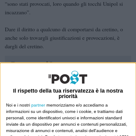
“sono stati provocati, loro quando gli tocchi Unipol si
incazzano”.
Dare il diritto a qualcuno di comportarsi da cretino, o
anche solo trovargli giustificazioni e provocazioni, è
dargli del cretino.
Dove sei?
Wittgenstein è il blog di Luca Sofri, il fondatore e
direttore editoriale del giornale online il Post. Forse
Il rispetto della tua riservatezza è la nostra
priorità
sei qui perché conosci già il Post, o forse sei
capitato qui per altri giri.
Noi e i nostri
partner
memorizziamo e/o accediamo a
informazioni su un dispositivo, come i cookie, e trattiamo dati
personali, come identificatori univoci e informazioni standard
In questo secondo caso, e se Wittgenstein ti piace,
inviate da un dispositivo per annunci e contenuti personalizzati,
potrebbe piacerti anche il Post: che è partito
misurazione di annunci e contenuti, analisi dell'audience e