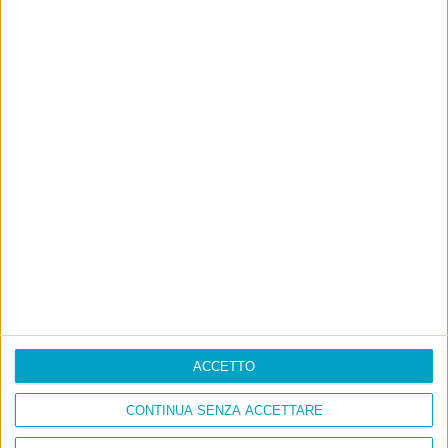
Ultimi articoli
La sinistra de coccio
Don’t feed the trolls
A chi pensi, quando senti dire “patrimoniale”?
Con due pistole caricate a salve e un canestro di parole
Cinquantaquattro contro quarantasei
ACCETTO
CONTINUA SENZA ACCETTARE