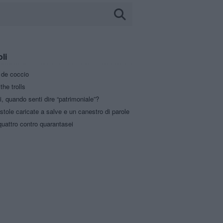
oli
a de coccio
the trolls
i, quando senti dire “patrimoniale”?
stole caricate a salve e un canestro di parole
uattro contro quarantasei