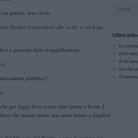
 un partito, non credo.
trice Esedra Cooperativa che vi da’ a voi Lega
Ultimi artic
La sinistr
ico e possono farlo tranquillamente
Don’t feed 
A chi pens
co.
Con due pi
Cinquantaq
nanziamento pubblico?
ro.
 che per legge deve essere fatto punto e basta. I
litici che stanno dietro non sono tenuto a dirglieli
ta dal bilancio del Partito e sono le somme più