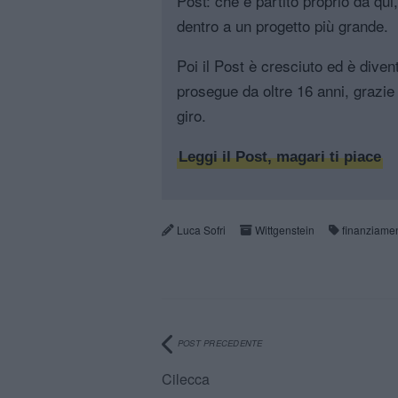
Post: che è partito proprio da qui
dentro a un progetto più grande.
Poi il Post è cresciuto ed è diven
prosegue da oltre 16 anni, grazie 
giro.
Leggi il Post, magari ti piace
Luca Sofri
Wittgenstein
finanziamen
POST PRECEDENTE
Cilecca