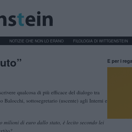
NOTIZIE CHE NON LO ERANO
FILOLOGIA DI WITTGENSTEIN
luto”
E per i rega
scrivere qualcosa di più efficace del dialogo tra
 Balocchi, sottosegretario (uscente) agli Interni e
 milioni di euro dallo stato, è lecito secondo lei
rtito?