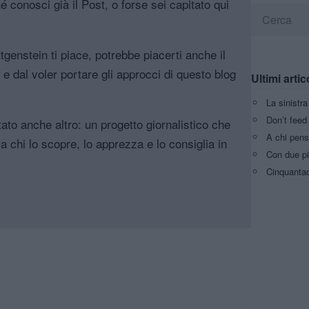
é conosci già il Post, o forse sei capitato qui
genstein ti piace, potrebbe piacerti anche il
, e dal voler portare gli approcci di questo blog
Ultimi artic
La sinistr
Don’t feed 
tato anche altro: un progetto giornalistico che
A chi pens
a chi lo scopre, lo apprezza e lo consiglia in
Con due pi
Cinquantaq