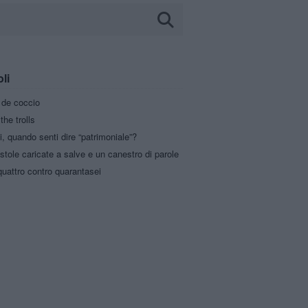
oli
a de coccio
the trolls
i, quando senti dire “patrimoniale”?
stole caricate a salve e un canestro di parole
uattro contro quarantasei