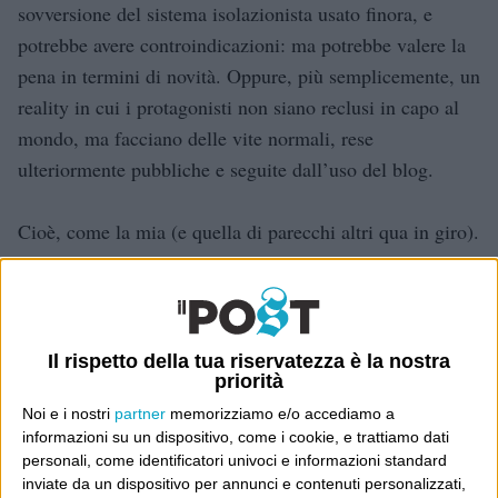
sovversione del sistema isolazionista usato finora, e
potrebbe avere controindicazioni: ma potrebbe valere la
pena in termini di novità. Oppure, più semplicemente, un
reality in cui i protagonisti non siano reclusi in capo al
mondo, ma facciano delle vite normali, rese
ulteriormente pubbliche e seguite dall’uso del blog.
Cioè, come la mia (e quella di parecchi altri qua in giro).
Siamo in un reality
Dove sei?
Il rispetto della tua riservatezza è la nostra
priorità
Wittgenstein è il blog di Luca Sofri, il fondatore e
Noi e i nostri
partner
memorizziamo e/o accediamo a
direttore editoriale del giornale online il Post. Forse
informazioni su un dispositivo, come i cookie, e trattiamo dati
sei qui perché conosci già il Post, o forse sei
personali, come identificatori univoci e informazioni standard
capitato qui per altri giri.
inviate da un dispositivo per annunci e contenuti personalizzati,