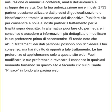
misurazione di annunci e contenuti, analisi dell'audience e
In questo secondo caso, e se Wittgenstein ti piace,
sviluppo dei servizi.
Con la tua autorizzazione noi e i nostri 1733
partner possiamo utilizzare dati precisi di geolocalizzazione e
potrebbe piacerti anche il Post: che è partito
identificazione tramite la scansione del dispositivo. Puoi fare clic
proprio da qui, e dal voler portare gli approcci di
per consentire a noi e ai nostri partner il trattamento per le
questo blog dentro a un progetto più grande.
finalità sopra descritte. In alternativa puoi fare clic per negare il
consenso o accedere a informazioni più dettagliate e modificare
Poi il Post è cresciuto ed è diventato anche altro:
le tue preferenze prima di acconsentire.
Si rende noto che
alcuni trattamenti dei dati personali possono non richiedere il tuo
un progetto giornalistico che prosegue da oltre 16
consenso, ma hai il diritto di opporti a tale trattamento. Le tue
anni, grazie a chi lo scopre, lo apprezza e lo
preferenze si applicheranno solo a questo sito web. Puoi
consiglia in giro.
modificare le tue preferenze o revocare il consenso in qualsiasi
momento tornando su questo sito e facendo clic sul pulsante
"Privacy" in fondo alla pagina web.
Leggi il Post, magari ti piace
Luca Sofri
Wittgenstein