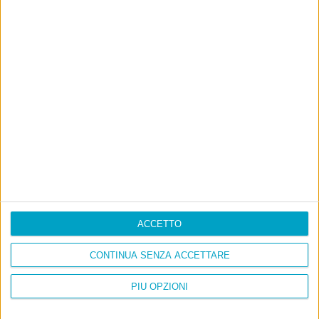
A chi pensi, quando senti dire “patrimoniale”?
Con due pistole caricate a salve e un canestro di parole
Cinquantaquattro contro quarantasei
ACCETTO
CONTINUA SENZA ACCETTARE
PIÙ OPZIONI