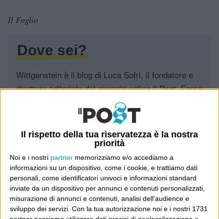
Il Foglio
Dove sei?
Wittgenstein è il blog di Luca Sofri, il fondatore e
direttore editoriale del giornale online il Post. Forse
sei qui perché conosci già il Post, o forse sei
capitato qui per altri giri.
Il rispetto della tua riservatezza è la nostra
In questo secondo caso, e se Wittgenstein ti piace,
priorità
potrebbe piacerti anche il Post: che è partito
Noi e i nostri
partner
memorizziamo e/o accediamo a
proprio da qui, e dal voler portare gli approcci di
informazioni su un dispositivo, come i cookie, e trattiamo dati
questo blog dentro a un progetto più grande.
personali, come identificatori univoci e informazioni standard
inviate da un dispositivo per annunci e contenuti personalizzati,
Poi il Post è cresciuto ed è diventato anche altro:
misurazione di annunci e contenuti, analisi dell'audience e
sviluppo dei servizi.
Con la tua autorizzazione noi e i nostri 1731
un progetto giornalistico che prosegue da oltre 16