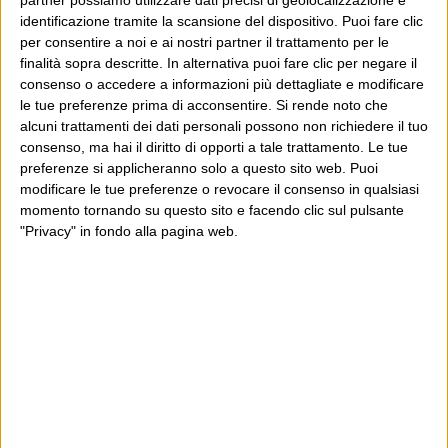
partner possiamo utilizzare dati precisi di geolocalizzazione e
anni, grazie a chi lo scopre, lo apprezza e lo
identificazione tramite la scansione del dispositivo. Puoi fare clic
consiglia in giro.
per consentire a noi e ai nostri partner il trattamento per le
finalità sopra descritte. In alternativa puoi fare clic per negare il
consenso o accedere a informazioni più dettagliate e modificare
Leggi il Post, magari ti piace
le tue preferenze prima di acconsentire.
Si rende noto che
alcuni trattamenti dei dati personali possono non richiedere il tuo
consenso, ma hai il diritto di opporti a tale trattamento. Le tue
preferenze si applicheranno solo a questo sito web. Puoi
Luca Sofri
Wittgenstein
modificare le tue preferenze o revocare il consenso in qualsiasi
momento tornando su questo sito e facendo clic sul pulsante
"Privacy" in fondo alla pagina web.
POST SUCCESSIVO
POST PRECEDENTE
Profumi e balocchi
If you judge a book by the cover
E per i regali di Natale