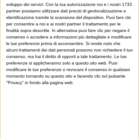
proprio da qui, e dal voler portare gli approcci di
sviluppo dei servizi.
Con la tua autorizzazione noi e i nostri 1733
questo blog dentro a un progetto più grande.
partner possiamo utilizzare dati precisi di geolocalizzazione e
identificazione tramite la scansione del dispositivo. Puoi fare clic
per consentire a noi e ai nostri partner il trattamento per le
Poi il Post è cresciuto ed è diventato anche altro:
finalità sopra descritte. In alternativa puoi fare clic per negare il
un progetto giornalistico che prosegue da oltre 16
consenso o accedere a informazioni più dettagliate e modificare
anni, grazie a chi lo scopre, lo apprezza e lo
le tue preferenze prima di acconsentire.
Si rende noto che
alcuni trattamenti dei dati personali possono non richiedere il tuo
consiglia in giro.
consenso, ma hai il diritto di opporti a tale trattamento. Le tue
preferenze si applicheranno solo a questo sito web. Puoi
Leggi il Post, magari ti piace
modificare le tue preferenze o revocare il consenso in qualsiasi
momento tornando su questo sito e facendo clic sul pulsante
"Privacy" in fondo alla pagina web.
Luca Sofri
Wittgenstein
POST PRECEDENTE
POST SUCCESSIVO
Peccato, lo volevano alla