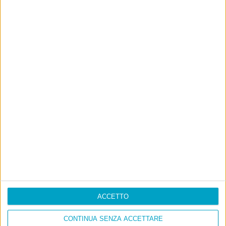
Ultimi articoli
La sinistra de coccio
Don’t feed the trolls
A chi pensi, quando senti dire “patrimoniale”?
Con due pistole caricate a salve e un canestro di parole
Cinquantaquattro contro quarantasei
ACCETTO
CONTINUA SENZA ACCETTARE