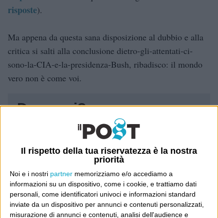
risposte
).
Ma appena da questa sana disposizione al dubbio e alla
critica si salti alla conclusione dietro-gli-attentati-ci-
sono-la-CIA-e-la-presidenza-Bush, ribadisco: il mondo
vero non è come voi.
Dove sei?
Wittgenstein è il blog di Luca Sofri, il fondatore e
direttore editoriale del giornale online il Post. Forse
Il rispetto della tua riservatezza è la nostra
sei qui perché conosci già il Post, o forse sei
priorità
capitato qui per altri giri.
Noi e i nostri
partner
memorizziamo e/o accediamo a
informazioni su un dispositivo, come i cookie, e trattiamo dati
In questo secondo caso, e se Wittgenstein ti piace,
personali, come identificatori univoci e informazioni standard
inviate da un dispositivo per annunci e contenuti personalizzati,
potrebbe piacerti anche il Post: che è partito
misurazione di annunci e contenuti, analisi dell'audience e