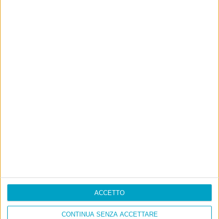
Ultimi articoli
La sinistra de coccio
Don’t feed the trolls
A chi pensi, quando senti dire “patrimoniale”?
Con due pistole caricate a salve e un canestro di parole
Cinquantaquattro contro quarantasei
ACCETTO
CONTINUA SENZA ACCETTARE