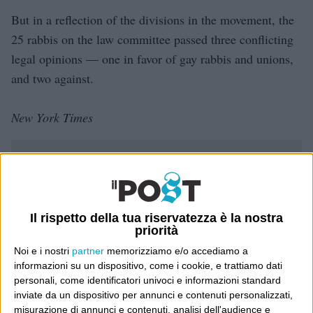
But in a reflection of the divisions in the movement, the
25 rabbis on the law committee passed three conflicting
legal opinions — one in favor of gay rabbis and unions,
and two against.
New York Times
Dove sei?
Wittgenstein è il blog di Luca Sofri, il fondatore e
direttore editoriale del giornale online il Post. Forse
Il rispetto della tua riservatezza è la nostra
priorità
sei qui perché conosci già il Post, o forse sei
Noi e i nostri
partner
memorizziamo e/o accediamo a
capitato qui per altri giri.
informazioni su un dispositivo, come i cookie, e trattiamo dati
personali, come identificatori univoci e informazioni standard
In questo secondo caso, e se Wittgenstein ti piace,
inviate da un dispositivo per annunci e contenuti personalizzati,
potrebbe piacerti anche il Post: che è partito
misurazione di annunci e contenuti, analisi dell'audience e