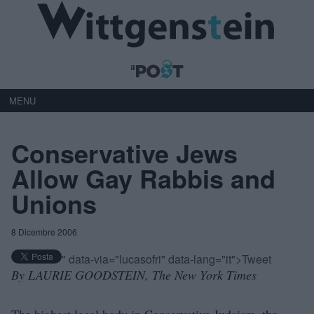
MENU
Conservative Jews
Allow Gay Rabbis and
Unions
8 Dicembre 2006
" data-via="lucasofri" data-lang="it">Tweet
By
LAURIE GOODSTEIN, The New York Times
The highest legal body in Conservative Judaism, the