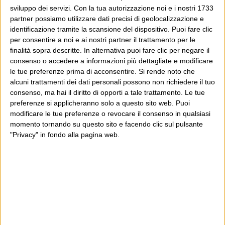
proprio da qui, e dal voler portare gli approcci di
sviluppo dei servizi.
Con la tua autorizzazione noi e i nostri 1733
partner possiamo utilizzare dati precisi di geolocalizzazione e
questo blog dentro a un progetto più grande.
identificazione tramite la scansione del dispositivo. Puoi fare clic
per consentire a noi e ai nostri partner il trattamento per le
Poi il Post è cresciuto ed è diventato anche altro:
finalità sopra descritte. In alternativa puoi fare clic per negare il
un progetto giornalistico che prosegue da oltre 16
consenso o accedere a informazioni più dettagliate e modificare
anni, grazie a chi lo scopre, lo apprezza e lo
le tue preferenze prima di acconsentire.
Si rende noto che
alcuni trattamenti dei dati personali possono non richiedere il tuo
consiglia in giro.
consenso, ma hai il diritto di opporti a tale trattamento. Le tue
preferenze si applicheranno solo a questo sito web. Puoi
Leggi il Post, magari ti piace
modificare le tue preferenze o revocare il consenso in qualsiasi
momento tornando su questo sito e facendo clic sul pulsante
"Privacy" in fondo alla pagina web.
Luca Sofri
Wittgenstein
POST SUCCESSIVO
POST PRECEDENTE