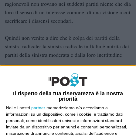
ragionevoli non trovano nei suddetti partiti niente che dia
loro il senso di un interesse comune, di una visione a cui
sacrificare i dissensi secondari.
Quindi non venite a dire che è colpa dei partiti della
sinistra radicale: la sinistra radicale in Italia è nutrita dai
partiti della sinistra moderata e dalla loro inettitudine
Dove sei?
Wittgenstein è il blog di Luca Sofri, il fondatore e
Il rispetto della tua riservatezza è la nostra
direttore editoriale del giornale online il Post. Forse
priorità
sei qui perché conosci già il Post, o forse sei
Noi e i nostri
partner
memorizziamo e/o accediamo a
capitato qui per altri giri.
informazioni su un dispositivo, come i cookie, e trattiamo dati
personali, come identificatori univoci e informazioni standard
In questo secondo caso, e se Wittgenstein ti piace,
inviate da un dispositivo per annunci e contenuti personalizzati,
misurazione di annunci e contenuti, analisi dell'audience e