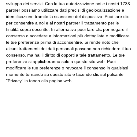
potrebbe piacerti anche il Post: che è partito
sviluppo dei servizi.
Con la tua autorizzazione noi e i nostri 1733
proprio da qui, e dal voler portare gli approcci di
partner possiamo utilizzare dati precisi di geolocalizzazione e
questo blog dentro a un progetto più grande.
identificazione tramite la scansione del dispositivo. Puoi fare clic
per consentire a noi e ai nostri partner il trattamento per le
finalità sopra descritte. In alternativa puoi fare clic per negare il
Poi il Post è cresciuto ed è diventato anche altro:
consenso o accedere a informazioni più dettagliate e modificare
un progetto giornalistico che prosegue da oltre 16
le tue preferenze prima di acconsentire.
Si rende noto che
anni, grazie a chi lo scopre, lo apprezza e lo
alcuni trattamenti dei dati personali possono non richiedere il tuo
consenso, ma hai il diritto di opporti a tale trattamento. Le tue
consiglia in giro.
preferenze si applicheranno solo a questo sito web. Puoi
modificare le tue preferenze o revocare il consenso in qualsiasi
Leggi il Post, magari ti piace
momento tornando su questo sito e facendo clic sul pulsante
"Privacy" in fondo alla pagina web.
Luca Sofri
Wittgenstein
POST PRECEDENTE
POST SUCCESSIVO