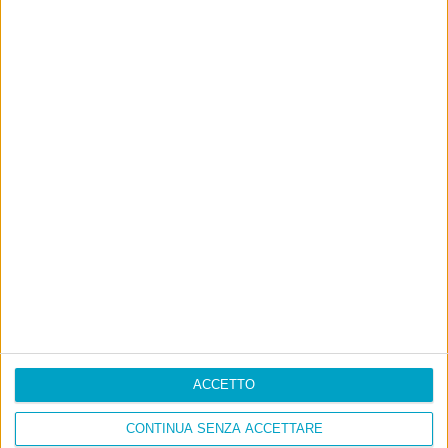
Ultimi articoli
La sinistra de coccio
Don’t feed the trolls
A chi pensi, quando senti dire “patrimoniale”?
Con due pistole caricate a salve e un canestro di parole
Cinquantaquattro contro quarantasei
ACCETTO
CONTINUA SENZA ACCETTARE