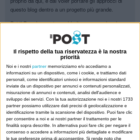
proprio da qui, e dal voler portare gli approcci di
questo blog dentro a un progetto più grande.
Poi il Post è cresciuto ed è diventato anche altro:
un progetto giornalistico che prosegue da oltre 16
anni, grazie a chi lo scopre, lo apprezza e lo
consiglia in giro.
Il rispetto della tua riservatezza è la nostra
priorità
Leggi il Post, magari ti piace
Noi e i nostri
partner
memorizziamo e/o accediamo a
informazioni su un dispositivo, come i cookie, e trattiamo dati
personali, come identificatori univoci e informazioni standard
inviate da un dispositivo per annunci e contenuti personalizzati,
Luca Sofri
Wittgenstein
misurazione di annunci e contenuti, analisi dell'audience e
sviluppo dei servizi.
Con la tua autorizzazione noi e i nostri 1733
partner possiamo utilizzare dati precisi di geolocalizzazione e
identificazione tramite la scansione del dispositivo. Puoi fare clic
per consentire a noi e ai nostri partner il trattamento per le
finalità sopra descritte. In alternativa puoi fare clic per negare il
POST PRECEDENTE
POST SUCCESSIVO
consenso o accedere a informazioni più dettagliate e modificare
“Il signor Bonaventura…”
And so it is
le tue preferenze prima di acconsentire.
Si rende noto che