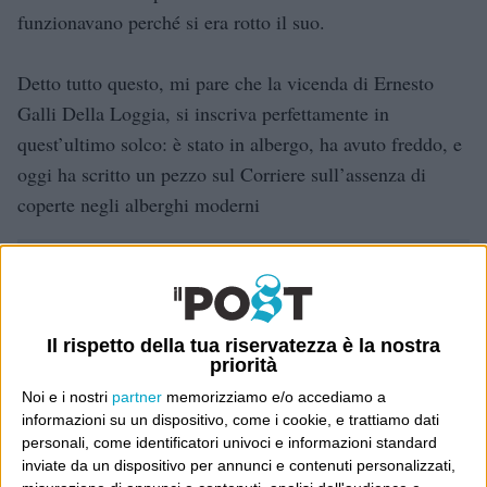
funzionavano perché si era rotto il suo.
Detto tutto questo, mi pare che la vicenda di Ernesto
Galli Della Loggia, si inscriva perfettamente in
quest’ultimo solco: è stato in albergo, ha avuto freddo, e
oggi ha scritto un pezzo sul Corriere sull’assenza di
coperte negli alberghi moderni
Dove sei?
Wittgenstein è il blog di Luca Sofri, il fondatore e
Il rispetto della tua riservatezza è la nostra
direttore editoriale del giornale online il Post. Forse
priorità
sei qui perché conosci già il Post, o forse sei
Noi e i nostri
partner
memorizziamo e/o accediamo a
capitato qui per altri giri.
informazioni su un dispositivo, come i cookie, e trattiamo dati
personali, come identificatori univoci e informazioni standard
In questo secondo caso, e se Wittgenstein ti piace,
inviate da un dispositivo per annunci e contenuti personalizzati,