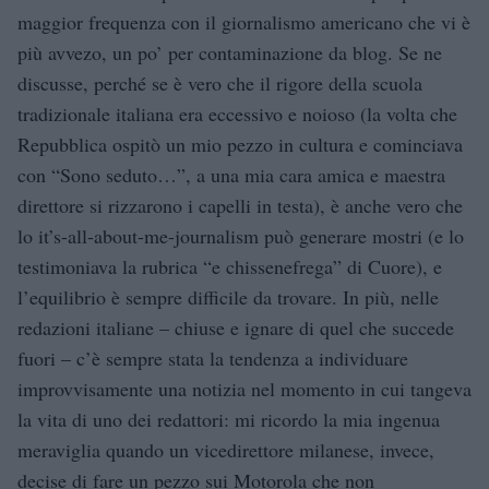
maggior frequenza con il giornalismo americano che vi è
più avvezo, un po’ per contaminazione da blog. Se ne
discusse, perché se è vero che il rigore della scuola
tradizionale italiana era eccessivo e noioso (la volta che
Repubblica ospitò un mio pezzo in cultura e cominciava
con “Sono seduto…”, a una mia cara amica e maestra
direttore si rizzarono i capelli in testa), è anche vero che
lo it’s-all-about-me-journalism può generare mostri (e lo
testimoniava la rubrica “e chissenefrega” di Cuore), e
l’equilibrio è sempre difficile da trovare. In più, nelle
redazioni italiane – chiuse e ignare di quel che succede
fuori – c’è sempre stata la tendenza a individuare
improvvisamente una notizia nel momento in cui tangeva
la vita di uno dei redattori: mi ricordo la mia ingenua
meraviglia quando un vicedirettore milanese, invece,
decise di fare un pezzo sui Motorola che non