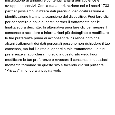
misurazione di annunci e contenuti, analisi dell'audience e
potrebbe piacerti anche il Post: che è partito
sviluppo dei servizi.
Con la tua autorizzazione noi e i nostri 1733
proprio da qui, e dal voler portare gli approcci di
partner possiamo utilizzare dati precisi di geolocalizzazione e
questo blog dentro a un progetto più grande.
identificazione tramite la scansione del dispositivo. Puoi fare clic
per consentire a noi e ai nostri partner il trattamento per le
Poi il Post è cresciuto ed è diventato anche altro:
finalità sopra descritte. In alternativa puoi fare clic per negare il
consenso o accedere a informazioni più dettagliate e modificare
un progetto giornalistico che prosegue da oltre 16
le tue preferenze prima di acconsentire.
Si rende noto che
anni, grazie a chi lo scopre, lo apprezza e lo
alcuni trattamenti dei dati personali possono non richiedere il tuo
consiglia in giro.
consenso, ma hai il diritto di opporti a tale trattamento. Le tue
preferenze si applicheranno solo a questo sito web. Puoi
modificare le tue preferenze o revocare il consenso in qualsiasi
Leggi il Post, magari ti piace
momento tornando su questo sito e facendo clic sul pulsante
"Privacy" in fondo alla pagina web.
Luca Sofri
Wittgenstein