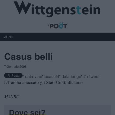
MENU
Casus belli
7 Gennaio 2008
" data-via="lucasofri" data-lang="it">Tweet
L’Iran ha attaccato gli Stati Uniti, diciamo
MSNBC
Dove sei?