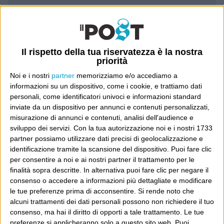
Luca Sofri
Wittgenstein
Il rispetto della tua riservatezza è la nostra
priorità
Noi e i nostri
partner
memorizziamo e/o accediamo a
informazioni su un dispositivo, come i cookie, e trattiamo dati
POST SUCCESSIVO
personali, come identificatori univoci e informazioni standard
POST PRECEDENTE
La posizione di questo blog
Avanti
inviate da un dispositivo per annunci e contenuti personalizzati,
sull’Ecopass è:
misurazione di annunci e contenuti, analisi dell'audience e
sviluppo dei servizi.
Con la tua autorizzazione noi e i nostri 1733
partner possiamo utilizzare dati precisi di geolocalizzazione e
identificazione tramite la scansione del dispositivo. Puoi fare clic
E per i regali di Natale
per consentire a noi e ai nostri partner il trattamento per le
finalità sopra descritte. In alternativa puoi fare clic per negare il
consenso o accedere a informazioni più dettagliate e modificare
le tue preferenze prima di acconsentire.
Si rende noto che
alcuni trattamenti dei dati personali possono non richiedere il tuo
consenso, ma hai il diritto di opporti a tale trattamento. Le tue
preferenze si applicheranno solo a questo sito web. Puoi