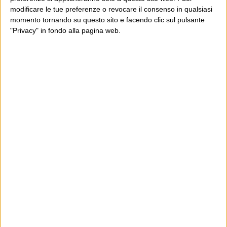
modificare le tue preferenze o revocare il consenso in qualsiasi
momento tornando su questo sito e facendo clic sul pulsante
"Privacy" in fondo alla pagina web.
Ultimi articoli
La sinistra de coccio
Don’t feed the trolls
A chi pensi, quando senti dire “patrimoniale”?
Con due pistole caricate a salve e un canestro di parole
Cinquantaquattro contro quarantasei