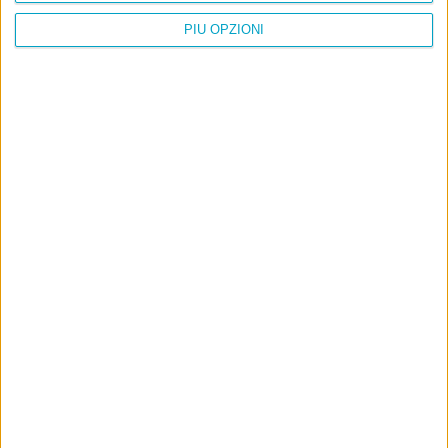
PIÙ OPZIONI
Info
AI che scrive di Taylor Swift come se fossi io
Filologia di Wittgenstein
Cookie
Informativa sui cookie