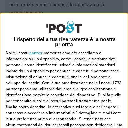
anni, grazie a chi lo scopre, lo apprezza e lo
consiglia in giro.
Leggi il Post, magari ti piace
Il rispetto della tua riservatezza è la nostra
priorità
Luca Sofri
Wittgenstein
Noi e i nostri
partner
memorizziamo e/o accediamo a
informazioni su un dispositivo, come i cookie, e trattiamo dati
personali, come identificatori univoci e informazioni standard
inviate da un dispositivo per annunci e contenuti personalizzati,
misurazione di annunci e contenuti, analisi dell'audience e
sviluppo dei servizi.
Con la tua autorizzazione noi e i nostri 1733
POST PRECEDENTE
POST SUCCESSIVO
partner possiamo utilizzare dati precisi di geolocalizzazione e
Attenzio’, comunicazio’
identificazione tramite la scansione del dispositivo. Puoi fare clic
Un alieno tra noi
per consentire a noi e ai nostri partner il trattamento per le
finalità sopra descritte. In alternativa puoi fare clic per negare il
consenso o accedere a informazioni più dettagliate e modificare
le tue preferenze prima di acconsentire.
Si rende noto che
E per i regali di Natale
alcuni trattamenti dei dati personali possono non richiedere il tuo