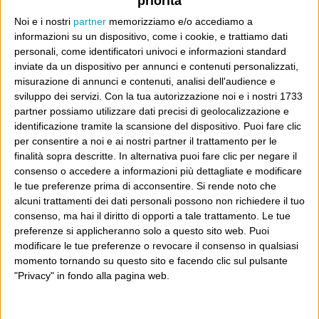
priorità
Noi e i nostri
partner
memorizziamo e/o accediamo a
Questa è la notizia. L’opinione ognuno se la faccia come
informazioni su un dispositivo, come i cookie, e trattiamo dati
si sente.
personali, come identificatori univoci e informazioni standard
inviate da un dispositivo per annunci e contenuti personalizzati,
misurazione di annunci e contenuti, analisi dell'audience e
Vanity Fair
sviluppo dei servizi.
Con la tua autorizzazione noi e i nostri 1733
partner possiamo utilizzare dati precisi di geolocalizzazione e
identificazione tramite la scansione del dispositivo. Puoi fare clic
Dove sei?
per consentire a noi e ai nostri partner il trattamento per le
finalità sopra descritte. In alternativa puoi fare clic per negare il
Wittgenstein è il blog di Luca Sofri, il fondatore e
consenso o accedere a informazioni più dettagliate e modificare
direttore editoriale del giornale online il Post. Forse
le tue preferenze prima di acconsentire.
Si rende noto che
alcuni trattamenti dei dati personali possono non richiedere il tuo
sei qui perché conosci già il Post, o forse sei
consenso, ma hai il diritto di opporti a tale trattamento. Le tue
capitato qui per altri giri.
preferenze si applicheranno solo a questo sito web. Puoi
modificare le tue preferenze o revocare il consenso in qualsiasi
In questo secondo caso, e se Wittgenstein ti piace,
momento tornando su questo sito e facendo clic sul pulsante
"Privacy" in fondo alla pagina web.
potrebbe piacerti anche il Post: che è partito
proprio da qui, e dal voler portare gli approcci di