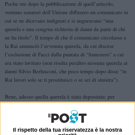
Poche ore dopo la pubblicazione di quell’articolo,
ventuno senatori dell’Unione diffusero un comunicato in
cui se ne dicevano indignati e si auguravano “una
querela e una congrua richiesta di danni da parte di chi
ne ha titolo”. Il tempo di che il comunicato circolasse e
la Rai annunciò l’avvenuta querela, da cui discese
l’esclusione di Facci dalla puntata di “Annozero” a cui
era stato invitato (non risulta peraltro nessuna querela ai
danni Silvio Berlusconi, che poco tempo dopo disse “in
Rai lavori solo se ti prostituisci o se sei di sinistra”).
Bene, adesso quella querela è stata depositata: per
quell’articolo in cui secondo il testo “manca un pur
embrionale apparato critico” la Rai chiede a Filippo
Facci e al Giornale un risarcimento di “dieci milioni di
euro”
Il rispetto della tua riservatezza è la nostra