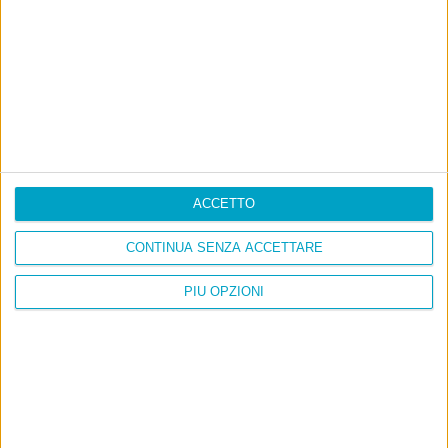
Ultimi articoli
La sinistra de coccio
Don’t feed the trolls
A chi pensi, quando senti dire “patrimoniale”?
Con due pistole caricate a salve e un canestro di parole
Cinquantaquattro contro quarantasei
ACCETTO
CONTINUA SENZA ACCETTARE
PIÙ OPZIONI