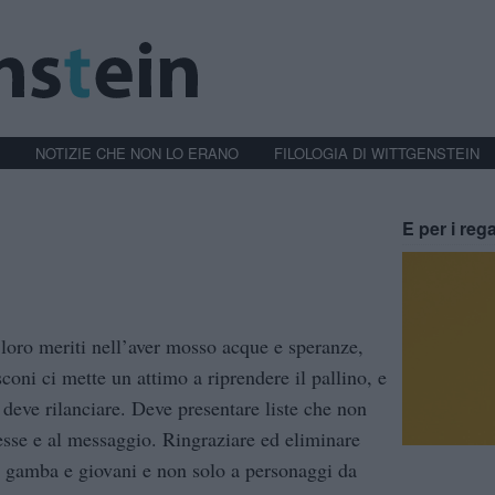
NOTIZIE CHE NON LO ERANO
FILOLOGIA DI WITTGENSTEIN
E per i rega
 loro meriti nell’aver mosso acque e speranze,
coni ci mette un attimo a riprendere il pallino, e
D deve rilanciare. Deve presentare liste che non
sse e al messaggio. Ringraziare ed eliminare
in gamba e giovani e non solo a personaggi da