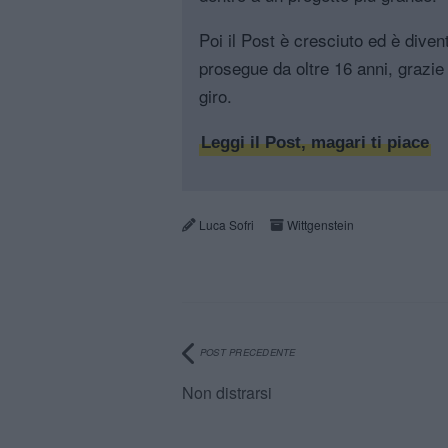
Poi il Post è cresciuto ed è diven
prosegue da oltre 16 anni, grazie 
giro.
Leggi il Post, magari ti piace
Luca Sofri
Wittgenstein
POST PRECEDENTE
Non distrarsi