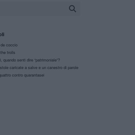
oli
a de coccio
the trolls
i, quando senti dire “patrimoniale”?
stole caricate a salve e un canestro di parole
uattro contro quarantasei