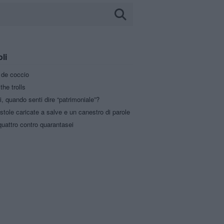
oli
a de coccio
the trolls
i, quando senti dire “patrimoniale”?
stole caricate a salve e un canestro di parole
uattro contro quarantasei