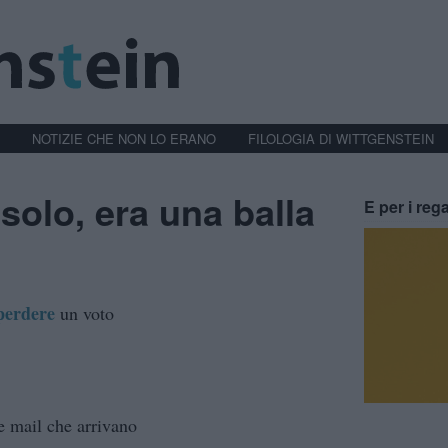
NOTIZIE CHE NON LO ERANO
FILOLOGIA DI WITTGENSTEIN
solo, era una balla
E per i rega
perdere
un voto
le mail che arrivano