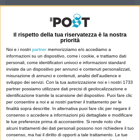
Leggi il Post, magari ti piace
Luca Sofri
Wittgenstein
Il rispetto della tua riservatezza è la nostra
priorità
Noi e i nostri
partner
memorizziamo e/o accediamo a
informazioni su un dispositivo, come i cookie, e trattiamo dati
personali, come identificatori univoci e informazioni standard
inviate da un dispositivo per annunci e contenuti personalizzati,
POST PRECEDENTE
POST SUCCESSIVO
misurazione di annunci e contenuti, analisi dell'audience e
È iscritto a parlare…
Non scherziamo
sviluppo dei servizi.
Con la tua autorizzazione noi e i nostri 1733
partner possiamo utilizzare dati precisi di geolocalizzazione e
identificazione tramite la scansione del dispositivo. Puoi fare clic
per consentire a noi e ai nostri partner il trattamento per le
E per i regali di Natale
finalità sopra descritte. In alternativa puoi fare clic per negare il
consenso o accedere a informazioni più dettagliate e modificare
le tue preferenze prima di acconsentire.
Si rende noto che
alcuni trattamenti dei dati personali possono non richiedere il tuo
consenso, ma hai il diritto di opporti a tale trattamento. Le tue