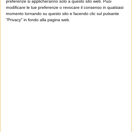
preferenze si applicheranno solo a questo sito web. Puoi
modificare le tue preferenze o revocare il consenso in qualsiasi
momento tornando su questo sito e facendo clic sul pulsante
"Privacy" in fondo alla pagina web.
Ultimi articoli
La sinistra de coccio
Don’t feed the trolls
A chi pensi, quando senti dire “patrimoniale”?
Con due pistole caricate a salve e un canestro di parole
Cinquantaquattro contro quarantasei