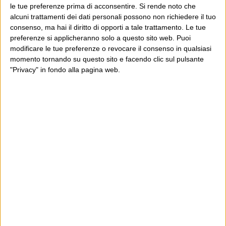
POST SUCCESSIVO
le tue preferenze prima di acconsentire.
Si rende noto che
Previsioni del tempo
Più che la mela, il serpente
alcuni trattamenti dei dati personali possono non richiedere il tuo
consenso, ma hai il diritto di opporti a tale trattamento. Le tue
preferenze si applicheranno solo a questo sito web. Puoi
modificare le tue preferenze o revocare il consenso in qualsiasi
momento tornando su questo sito e facendo clic sul pulsante
E per i regali di Natale
"Privacy" in fondo alla pagina web.