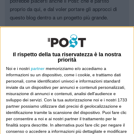
potrebbe piacerti anche il Post: che è partito
proprio da qui, e dal voler portare gli approcci di
questo blog dentro a un progetto più grande.
Poi il Post è cresciuto ed è diventato anche altro:
un progetto giornalistico che prosegue da oltre 16
anni, grazie a chi lo scopre, lo apprezza e lo
Il rispetto della tua riservatezza è la nostra
consiglia in giro.
priorità
Noi e i nostri
partner
memorizziamo e/o accediamo a
Leggi il Post, magari ti piace
informazioni su un dispositivo, come i cookie, e trattiamo dati
personali, come identificatori univoci e informazioni standard
inviate da un dispositivo per annunci e contenuti personalizzati,
misurazione di annunci e contenuti, analisi dell'audience e
Luca Sofri
Wittgenstein
sviluppo dei servizi.
Con la tua autorizzazione noi e i nostri 1733
partner possiamo utilizzare dati precisi di geolocalizzazione e
identificazione tramite la scansione del dispositivo. Puoi fare clic
per consentire a noi e ai nostri partner il trattamento per le
finalità sopra descritte. In alternativa puoi fare clic per negare il
consenso o accedere a informazioni più dettagliate e modificare
POST PRECEDENTE