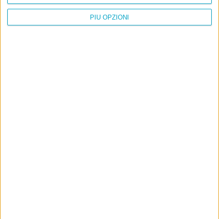
PIÙ OPZIONI
Info
AI che scrive di Taylor Swift come se fossi io
Filologia di Wittgenstein
Cookie
Informativa sui cookie