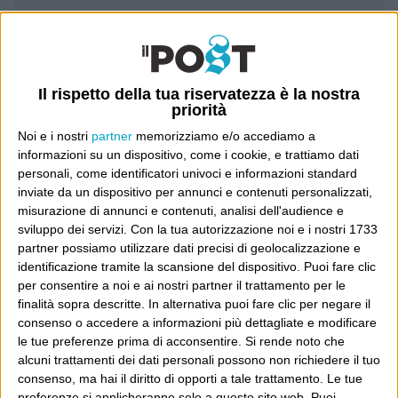
Luca Sofri
Wittgenstein
Il rispetto della tua riservatezza è la nostra
priorità
Noi e i nostri
partner
memorizziamo e/o accediamo a
informazioni su un dispositivo, come i cookie, e trattiamo dati
POST SUCCESSIVO
personali, come identificatori univoci e informazioni standard
POST PRECEDENTE
Sinatreide/2
inviate da un dispositivo per annunci e contenuti personalizzati,
“Abbiamo una televisione”
misurazione di annunci e contenuti, analisi dell'audience e
sviluppo dei servizi.
Con la tua autorizzazione noi e i nostri 1733
partner possiamo utilizzare dati precisi di geolocalizzazione e
identificazione tramite la scansione del dispositivo. Puoi fare clic
per consentire a noi e ai nostri partner il trattamento per le
E per i regali di Natale
finalità sopra descritte. In alternativa puoi fare clic per negare il
consenso o accedere a informazioni più dettagliate e modificare
le tue preferenze prima di acconsentire.
Si rende noto che
alcuni trattamenti dei dati personali possono non richiedere il tuo
consenso, ma hai il diritto di opporti a tale trattamento. Le tue
preferenze si applicheranno solo a questo sito web. Puoi