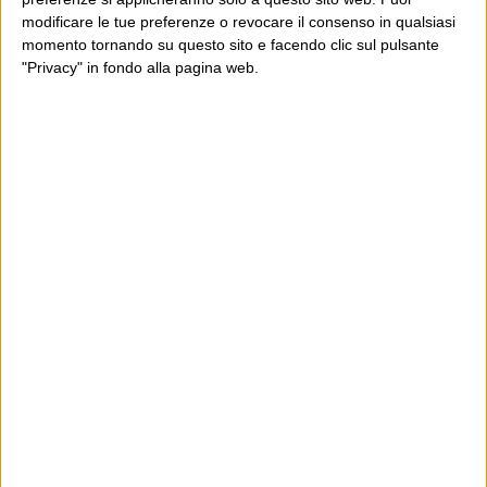
modificare le tue preferenze o revocare il consenso in qualsiasi
momento tornando su questo sito e facendo clic sul pulsante
"Privacy" in fondo alla pagina web.
Ultimi articoli
La sinistra de coccio
Don’t feed the trolls
A chi pensi, quando senti dire “patrimoniale”?
Con due pistole caricate a salve e un canestro di parole
Cinquantaquattro contro quarantasei