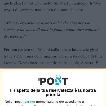
quell’idea fantastica e molto Sinatra (un anticipo di “My
way”) di scriversi una lettera d’amore da solo:
“Mi scriverò delle cose così dolci che
ci resterò di
stucco, e un sacco di baci in fondo: come sarò contento
di
riceverla!”
.
Per non parlare di “Volami sulla luna e lascia che giochi
tra le stelle”, una delle migliori canzoni da doccia di tutti
i tempi. Dovrebbero insegnarlo nelle scuole, Sinatra. È
morto esattamente dieci anni fa, il 14 maggio 1998. Era
figlio di un pompiere siciliano e di una levatrice ligure.
Speriamo che la Rai rimandi quel concerto.
Il rispetto della tua riservatezza è la nostra
priorità
Vanity Fair
Noi e i nostri
partner
memorizziamo e/o accediamo a