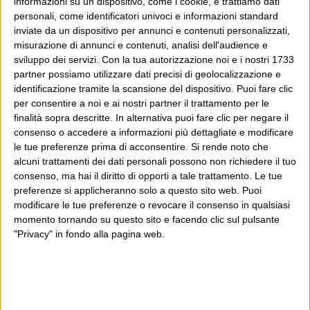
informazioni su un dispositivo, come i cookie, e trattiamo dati
Dove sei?
personali, come identificatori univoci e informazioni standard
inviate da un dispositivo per annunci e contenuti personalizzati,
Wittgenstein è il blog di Luca Sofri, il fondatore e
misurazione di annunci e contenuti, analisi dell'audience e
sviluppo dei servizi.
Con la tua autorizzazione noi e i nostri 1733
direttore editoriale del giornale online il Post. Forse
partner possiamo utilizzare dati precisi di geolocalizzazione e
sei qui perché conosci già il Post, o forse sei
identificazione tramite la scansione del dispositivo. Puoi fare clic
capitato qui per altri giri.
per consentire a noi e ai nostri partner il trattamento per le
finalità sopra descritte. In alternativa puoi fare clic per negare il
consenso o accedere a informazioni più dettagliate e modificare
In questo secondo caso, e se Wittgenstein ti piace,
le tue preferenze prima di acconsentire.
Si rende noto che
potrebbe piacerti anche il Post: che è partito
alcuni trattamenti dei dati personali possono non richiedere il tuo
proprio da qui, e dal voler portare gli approcci di
consenso, ma hai il diritto di opporti a tale trattamento. Le tue
preferenze si applicheranno solo a questo sito web. Puoi
questo blog dentro a un progetto più grande.
modificare le tue preferenze o revocare il consenso in qualsiasi
momento tornando su questo sito e facendo clic sul pulsante
Poi il Post è cresciuto ed è diventato anche altro:
"Privacy" in fondo alla pagina web.
un progetto giornalistico che prosegue da oltre 16
anni, grazie a chi lo scopre, lo apprezza e lo
consiglia in giro.