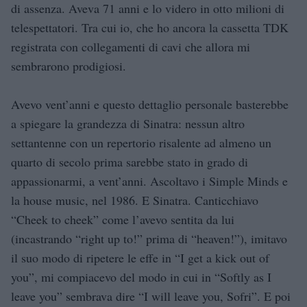
di assenza. Aveva 71 anni e lo videro in otto milioni di
telespettatori. Tra cui io, che ho ancora la cassetta TDK
registrata con collegamenti di cavi che allora mi
sembrarono prodigiosi.
Avevo vent’anni e questo dettaglio personale basterebbe
a spiegare la grandezza di Sinatra: nessun altro
settantenne con un repertorio risalente ad almeno un
quarto di secolo prima sarebbe stato in grado di
appassionarmi, a vent’anni. Ascoltavo i Simple Minds e
la house music, nel 1986. E Sinatra. Canticchiavo
“Cheek to cheek” come l’avevo sentita da lui
(incastrando “right up to!” prima di “heaven!”), imitavo
il suo modo di ripetere le effe in “I get a kick out of
you”, mi compiacevo del modo in cui in “Softly as I
leave you” sembrava dire “I will leave you, Sofri”. E poi