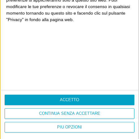
Cinquantaquattro contro quarantasei
modificare le tue preferenze o revocare il consenso in qualsiasi
momento tornando su questo sito e facendo clic sul pulsante
"Privacy" in fondo alla pagina web.
Info
AI che scrive di Taylor Swift come se fossi io
Filologia di Wittgenstein
Cookie
Informativa sui cookie
ACCETTO
Ultimi articoli
CONTINUA SENZA ACCETTARE
La sinistra de coccio
Don’t feed the trolls
PIÙ OPZIONI
A chi pensi, quando senti dire “patrimoniale”?