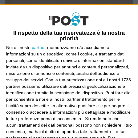
Il rispetto della tua riservatezza è la nostra
priorità
Noi e i nostri
partner
memorizziamo e/o accediamo a
informazioni su un dispositivo, come i cookie, e trattiamo dati
personali, come identificatori univoci e informazioni standard
inviate da un dispositivo per annunci e contenuti personalizzati,
misurazione di annunci e contenuti, analisi dell'audience e
sviluppo dei servizi.
Con la tua autorizzazione noi e i nostri 1733
partner possiamo utilizzare dati precisi di geolocalizzazione e
identificazione tramite la scansione del dispositivo. Puoi fare clic
Ultimi articoli
per consentire a noi e ai nostri partner il trattamento per le
finalità sopra descritte. In alternativa puoi fare clic per negare il
La sinistra de coccio
consenso o accedere a informazioni più dettagliate e modificare
Don’t feed the trolls
le tue preferenze prima di acconsentire.
Si rende noto che
A chi pensi, quando senti dire “patrimoniale”?
alcuni trattamenti dei dati personali possono non richiedere il tuo
consenso, ma hai il diritto di opporti a tale trattamento. Le tue
Con due pistole caricate a salve e un canestro di parole
preferenze si applicheranno solo a questo sito web. Puoi