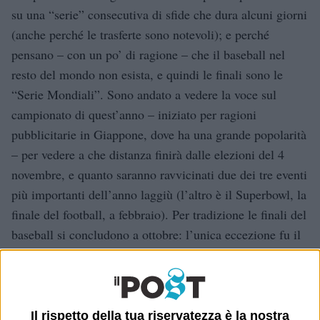
su una “serie” consecutiva di sfide che dura alcuni giorni
(anche perché le trasferte sono notevoli); e perché
pensano – con un po’ di ragione – che il baseball nel
resto del mondo non esista, e quindi le finali sono le
“Serie Mondiali”. Sono andato a vedere la voce sul
campionato di quest’anno – iniziato per ragioni
pubblicitarie in Giappone, dove ha una grande popolarità
– per vedere a che distanza finirà dalle elezioni del 4
novembre, e quanto saranno ravvicinati due dei tre eventi
più importanti dell’anno laggiù (l’altro è il Superbowl, la
finale del football, a febbraio). Per tradizione le finali del
baseball si concludono a ottobre: l’unica eccezione fu il
2001, quando l’attacco alle torri gemelle fece rimandare
gli incontri ancora da giocare. Le finali tra i New York
Yankees e gli Arizona Diamondbacks cominciarono il 27
ottobre e andarono avanti fino al 4 novembre: non era
Il rispetto della tua riservatezza è la nostra