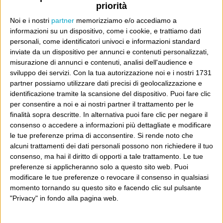
priorità
mai successo, e passata la mezzanotte del 31 ottobre
Noi e i nostri
partner
memorizziamo e/o accediamo a
Derek Jeter degli Yankees fece un fuoricampo che gli
informazioni su un dispositivo, come i cookie, e trattiamo dati
valse in eterno il soprannome di “Mr. November”. Poi
personali, come identificatori univoci e informazioni standard
però New York, non fosse bastato, perse le finali.
inviate da un dispositivo per annunci e contenuti personalizzati,
misurazione di annunci e contenuti, analisi dell'audience e
sviluppo dei servizi.
Con la tua autorizzazione noi e i nostri 1731
Dove sei?
partner possiamo utilizzare dati precisi di geolocalizzazione e
identificazione tramite la scansione del dispositivo. Puoi fare clic
per consentire a noi e ai nostri partner il trattamento per le
Wittgenstein è il blog di Luca Sofri, il fondatore e
finalità sopra descritte. In alternativa puoi fare clic per negare il
direttore editoriale del giornale online il Post. Forse
consenso o accedere a informazioni più dettagliate e modificare
sei qui perché conosci già il Post, o forse sei
le tue preferenze prima di acconsentire.
Si rende noto che
alcuni trattamenti dei dati personali possono non richiedere il tuo
capitato qui per altri giri.
consenso, ma hai il diritto di opporti a tale trattamento. Le tue
preferenze si applicheranno solo a questo sito web. Puoi
In questo secondo caso, e se Wittgenstein ti piace,
modificare le tue preferenze o revocare il consenso in qualsiasi
potrebbe piacerti anche il Post: che è partito
momento tornando su questo sito e facendo clic sul pulsante
proprio da qui, e dal voler portare gli approcci di
"Privacy" in fondo alla pagina web.
questo blog dentro a un progetto più grande.