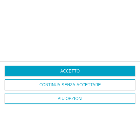
Ultimi articoli
La sinistra de coccio
Don’t feed the trolls
A chi pensi, quando senti dire “patrimoniale”?
Con due pistole caricate a salve e un canestro di parole
Cinquantaquattro contro quarantasei
ACCETTO
CONTINUA SENZA ACCETTARE
PIÙ OPZIONI