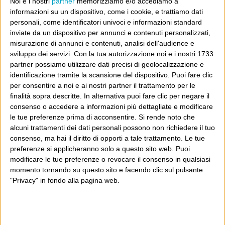
Noi e i nostri
partner
memorizziamo e/o accediamo a
potrebbe piacerti anche il Post: che è partito
informazioni su un dispositivo, come i cookie, e trattiamo dati
proprio da qui, e dal voler portare gli approcci di
personali, come identificatori univoci e informazioni standard
questo blog dentro a un progetto più grande.
inviate da un dispositivo per annunci e contenuti personalizzati,
misurazione di annunci e contenuti, analisi dell'audience e
Poi il Post è cresciuto ed è diventato anche altro:
sviluppo dei servizi.
Con la tua autorizzazione noi e i nostri 1733
partner possiamo utilizzare dati precisi di geolocalizzazione e
un progetto giornalistico che prosegue da oltre 16
identificazione tramite la scansione del dispositivo. Puoi fare clic
anni, grazie a chi lo scopre, lo apprezza e lo
per consentire a noi e ai nostri partner il trattamento per le
consiglia in giro.
finalità sopra descritte. In alternativa puoi fare clic per negare il
consenso o accedere a informazioni più dettagliate e modificare
le tue preferenze prima di acconsentire.
Si rende noto che
Leggi il Post, magari ti piace
alcuni trattamenti dei dati personali possono non richiedere il tuo
consenso, ma hai il diritto di opporti a tale trattamento. Le tue
preferenze si applicheranno solo a questo sito web. Puoi
modificare le tue preferenze o revocare il consenso in qualsiasi
Luca Sofri
Wittgenstein
Marco Travaglio
momento tornando su questo sito e facendo clic sul pulsante
"Privacy" in fondo alla pagina web.