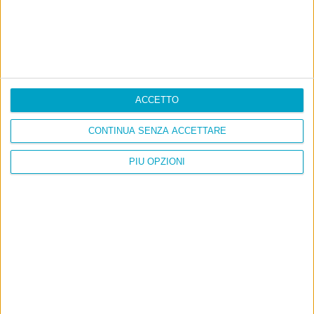
Con due pistole caricate a salve e un canestro di parole
Cinquantaquattro contro quarantasei
ACCETTO
CONTINUA SENZA ACCETTARE
PIÙ OPZIONI