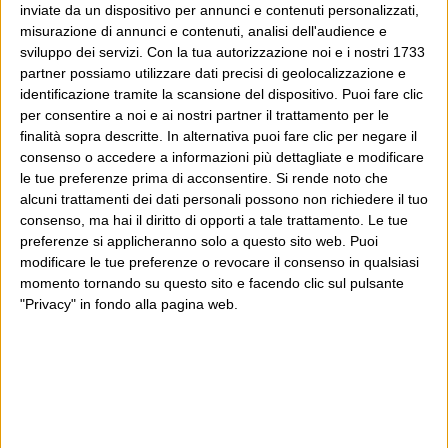
inviate da un dispositivo per annunci e contenuti personalizzati,
non dalle sue grandi chances e ricchezze, ma a partire
misurazione di annunci e contenuti, analisi dell'audience e
dal suo disastro. Avendolo ben chiaro. Avendo ben
sviluppo dei servizi.
Con la tua autorizzazione noi e i nostri 1733
partner possiamo utilizzare dati precisi di geolocalizzazione e
chiaro che è un lavoro ingrato, lungo, e con buone
identificazione tramite la scansione del dispositivo. Puoi fare clic
probabilità perdente. Avendo come motto non “Yes we
per consentire a noi e ai nostri partner il trattamento per le
can” – che sarebbe ipocrita e illusorio – ma “Maybe we
finalità sopra descritte. In alternativa puoi fare clic per negare il
consenso o accedere a informazioni più dettagliate e modificare
can’t, but we have no choice”.
le tue preferenze prima di acconsentire.
Si rende noto che
alcuni trattamenti dei dati personali possono non richiedere il tuo
Guardavo Obama il giorno dell’inaugurazione e pensavo
consenso, ma hai il diritto di opporti a tale trattamento. Le tue
a quanto siano più facili le cose in un paese a cui puoi
preferenze si applicheranno solo a questo sito web. Puoi
dire – con una tollerabile dose di retorica – che è un
modificare le tue preferenze o revocare il consenso in qualsiasi
momento tornando su questo sito e facendo clic sul pulsante
grande paese, che ce la farà, che tornerà a essere grande
"Privacy" in fondo alla pagina web.
come è sempre stato, che ha di cosa essere fiero. Quanto
sia più facile convincere e animare un popolo che ha due
secoli di ragioni per credere in se stesso, e un mondo
intorno che lo rende orgoglioso. In cui il patriottismo è
per ragioni storiche e sociali immune dal nazionalismo.