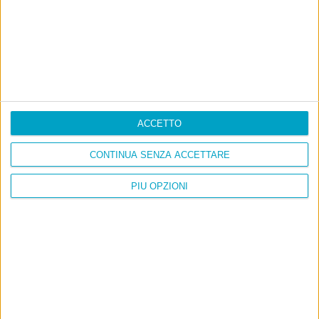
Pingback:
Quanto ha ragione | Passatempi Moderni
Pingback:
Squonk » Creare il peggio perch
ACCETTO
CONTINUA SENZA ACCETTARE
Pingback:
Informazione e dialogo, non fermiamoci «
Marcella Zappaterra
PIÙ OPZIONI
Pingback:
Al di là del qualunquismo « Lo Spazio Critico
Commenti chiusi
POST PRECEDENTE
POST SUCCESSIVO
Orticultura
Pergioco