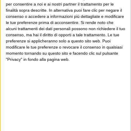
per consentire a noi e ai nostri partner il trattamento per le
finalità sopra descritte. In alternativa puoi fare clic per negare il
9) Suicide Is Painless, Lady & Bird, 118
consenso o accedere a informazioni più dettagliate e modificare
le tue preferenze prima di acconsentire.
Si rende noto che
10) Wheat And Tare, Aluminum Group, 114
alcuni trattamenti dei dati personali possono non richiedere il tuo
consenso, ma hai il diritto di opporti a tale trattamento. Le tue
11) Hospital Food, David Gray, 113
preferenze si applicheranno solo a questo sito web. Puoi
modificare le tue preferenze o revocare il consenso in qualsiasi
12) Un Romantico a Milano, Baustelle, 107
momento tornando su questo sito e facendo clic sul pulsante
"Privacy" in fondo alla pagina web.
13) At My Most Beautiful, R.E.M., 107
14) Woody, Hayden, 106
15) At Last, Etta James, 105
16) That’s How I Knew This Story Would Break My
Heart, Aimee Mann, 103
17) Come On Home, Everything But The Girl, 102