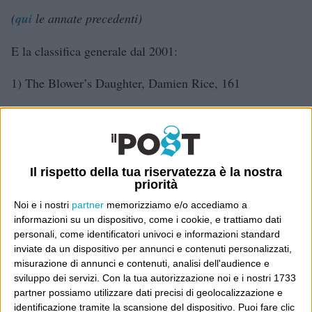
(
qui
le annate precedenti)
E la classifica generale dal 2001:
1) The Blower’s Daughter, Damien Rice, 161
2) Hard To Miss You, Mojave 3, 145
3) Ain’t No Love, David Gray, 124
Il rispetto della tua riservatezza è la nostra
4) Our Mutual Friend, Divine Comedy, 123
priorità
Noi e i nostri
partner
memorizziamo e/o accediamo a
5) Not Going Anywhere, Keren Ann, 123
informazioni su un dispositivo, come i cookie, e trattiamo dati
personali, come identificatori univoci e informazioni standard
6) Lion Tamer, Damien Jurado, 122
inviate da un dispositivo per annunci e contenuti personalizzati,
misurazione di annunci e contenuti, analisi dell'audience e
7) New Obsession, The Silent League, 122
sviluppo dei servizi.
Con la tua autorizzazione noi e i nostri 1733
partner possiamo utilizzare dati precisi di geolocalizzazione e
8) Still, Elvis Costello, 120
identificazione tramite la scansione del dispositivo. Puoi fare clic