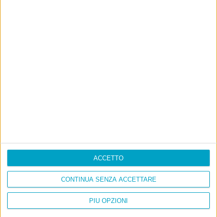
E per i regali di Natale
ACCETTO
CONTINUA SENZA ACCETTARE
PIÙ OPZIONI
Ultimi articoli