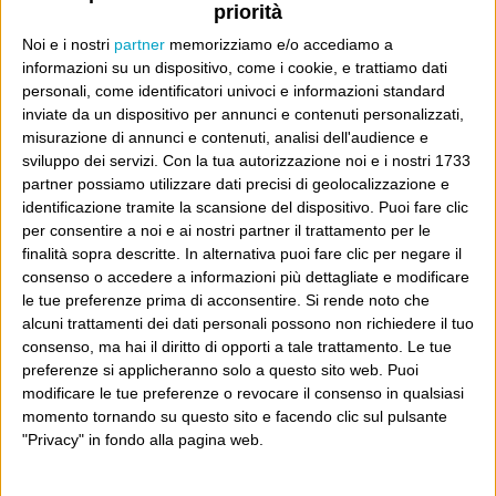
priorità
A chi pensi, quando senti dire “patrimoniale”?
Noi e i nostri
partner
memorizziamo e/o accediamo a
Con due pistole caricate a salve e un canestro di parole
informazioni su un dispositivo, come i cookie, e trattiamo dati
Cinquantaquattro contro quarantasei
personali, come identificatori univoci e informazioni standard
inviate da un dispositivo per annunci e contenuti personalizzati,
misurazione di annunci e contenuti, analisi dell'audience e
sviluppo dei servizi.
Con la tua autorizzazione noi e i nostri 1733
partner possiamo utilizzare dati precisi di geolocalizzazione e
identificazione tramite la scansione del dispositivo. Puoi fare clic
Info
per consentire a noi e ai nostri partner il trattamento per le
finalità sopra descritte. In alternativa puoi fare clic per negare il
AI che scrive di Taylor Swift come se fossi io
consenso o accedere a informazioni più dettagliate e modificare
Filologia di Wittgenstein
le tue preferenze prima di acconsentire.
Si rende noto che
alcuni trattamenti dei dati personali possono non richiedere il tuo
Cookie
consenso, ma hai il diritto di opporti a tale trattamento. Le tue
preferenze si applicheranno solo a questo sito web. Puoi
Informativa sui cookie
modificare le tue preferenze o revocare il consenso in qualsiasi
momento tornando su questo sito e facendo clic sul pulsante
"Privacy" in fondo alla pagina web.
Ultimi articoli