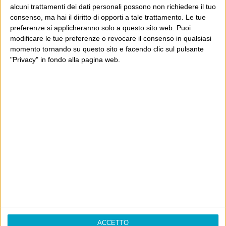
alcuni trattamenti dei dati personali possono non richiedere il tuo
consenso, ma hai il diritto di opporti a tale trattamento. Le tue
Ultimi articoli
preferenze si applicheranno solo a questo sito web. Puoi
modificare le tue preferenze o revocare il consenso in qualsiasi
La sinistra de coccio
momento tornando su questo sito e facendo clic sul pulsante
Don’t feed the trolls
"Privacy" in fondo alla pagina web.
A chi pensi, quando senti dire “patrimoniale”?
Con due pistole caricate a salve e un canestro di parole
Cinquantaquattro contro quarantasei
Info
AI che scrive di Taylor Swift come se fossi io
Filologia di Wittgenstein
Cookie
ACCETTO