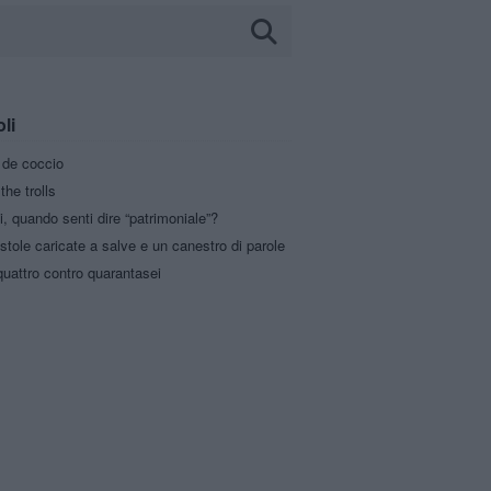
oli
a de coccio
the trolls
i, quando senti dire “patrimoniale”?
stole caricate a salve e un canestro di parole
uattro contro quarantasei