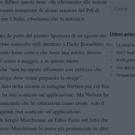
 diffuso questa nota: «In riferimento alle notizie
esunta tentazione di alcuni senatori del Pdl di
per l’Italia, ribadiamo che la notizia è
Ultimi artic
nto da parte del pentito Spatuzza di un agente dei
bbe coinvolto nell’attentato a Paolo Borsellino, si
La sinistr
ento fosse certo e che fosse una novità. Invece
Don’t feed 
A chi pens
ll’uomo a maggio, e in questo nuovo
Con due pi
 che “non ha saputo affermare con certezza che
Cinquantaq
arage dove venne preparata la strage”.
 dato della società di indagine Nielsen per cui ben
n ha mai scaricato un’applicazione. Ma Nielsen ha
unicando che le valutazioni erano errate: solo il
quindi mai scaricato un’applicazione.
di Sergio Marchionne da Fabio Fazio sul fatto che
o stesso Marchionne le aveva già pronunciate in altre