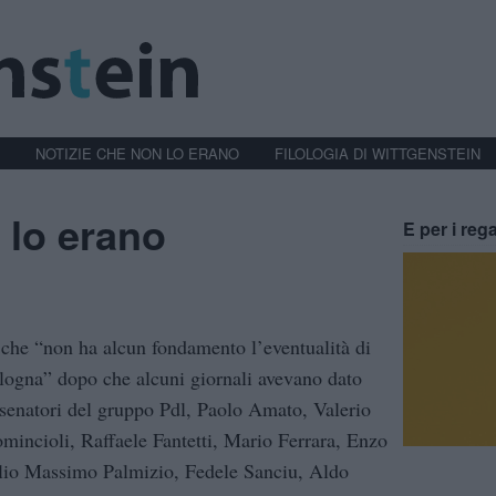
NOTIZIE CHE NON LO ERANO
FILOLOGIA DI WITTGENSTEIN
 lo erano
E per i rega
che “non ha alcun fondamento l’eventualità di
logna” dopo che alcuni giornali avevano dato
 senatori del gruppo Pdl, Paolo Amato, Valerio
incioli, Raffaele Fantetti, Mario Ferrara, Enzo
lio Massimo Palmizio, Fedele Sanciu, Aldo