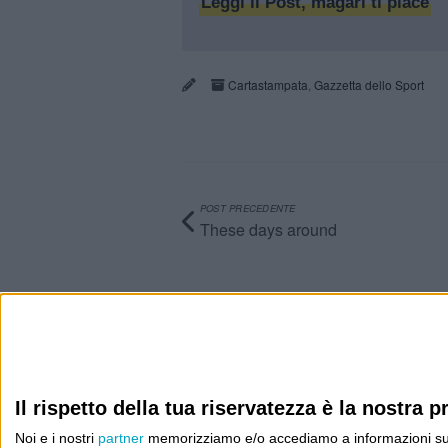
Leggi il Post, magari ti piace
Cartastampata
,
Gazzetta dello Sport
POST PRECEDENTE
These days around
Info
AI che scrive di Taylor Swift come se fossi io
Filologia di Wittgenstein
Il rispetto della tua riservatezza è la nostra pr
Noi e i nostri
partner
memorizziamo e/o accediamo a informazioni su un 