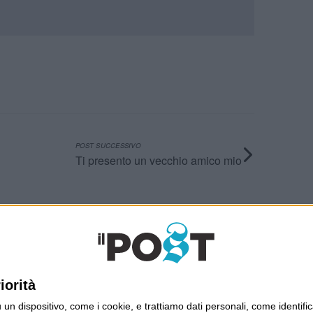
POST SUCCESSIVO
Ti presento un vecchio amico mio
Ultimi articoli
La sinistra de coccio
Don’t feed the trolls
iorità
A chi pensi, quando senti dire “patrimoniale”?
dispositivo, come i cookie, e trattiamo dati personali, come identifica