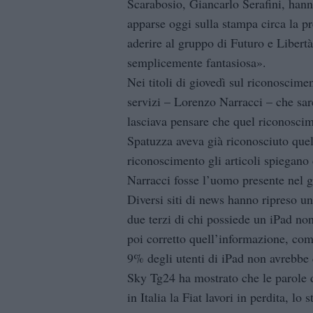
Scarabosio, Giancarlo Serafini, hanno
apparse oggi sulla stampa circa la pr
aderire al gruppo di Futuro e Libertà 
semplicemente fantasiosa».
Nei titoli di giovedì sul riconoscime
servizi – Lorenzo Narracci – che sare
lasciava pensare che quel riconoscim
Spatuzza aveva già riconosciuto que
riconoscimento gli articoli spiegano
Narracci fosse l’uomo presente nel g
Diversi siti di news hanno ripreso un
due terzi di chi possiede un iPad no
poi corretto quell’informazione, com
9% degli utenti di iPad non avrebbe 
Sky Tg24 ha mostrato che le parole 
in Italia la Fiat lavori in perdita, l