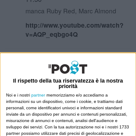
manca Ruby Red, Marc Almond
http://www.youtube.com/watch?
v=AQP_eqbgo4Q
19 Gennaio 2011 at
giuseppe c f
12:07
Il rispetto della tua riservatezza è la nostra
Ciao Luca,
priorità
Noi e i nostri
partner
memorizziamo e/o accediamo a
Porto Ruby.
informazioni su un dispositivo, come i cookie, e trattiamo dati
personali, come identificatori univoci e informazioni standard
Vinho produzido de castas
inviate da un dispositivo per annunci e contenuti personalizzati,
recomendadas para a Região
misurazione di annunci e contenuti, analisi dell'audience e
sviluppo dei servizi.
Con la tua autorizzazione noi e i nostri 1733
Demarcada do Douro. São vinhos
partner possiamo utilizzare dati precisi di geolocalizzazione e