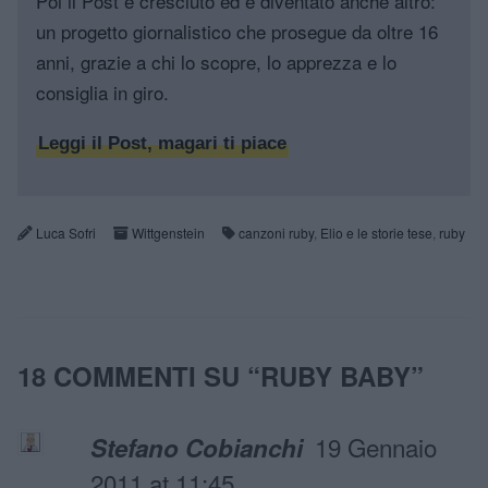
Poi il Post è cresciuto ed è diventato anche altro:
un progetto giornalistico che prosegue da oltre 16
anni, grazie a chi lo scopre, lo apprezza e lo
consiglia in giro.
Leggi il Post, magari ti piace
Luca Sofri
Wittgenstein
canzoni ruby
,
Elio e le storie tese
,
ruby
18 COMMENTI SU “
RUBY BABY
”
19 Gennaio
Stefano Cobianchi
2011 at 11:45