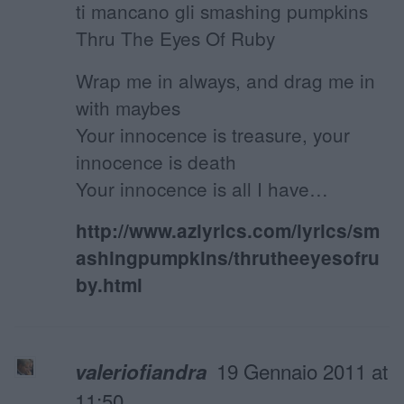
ti mancano gli smashing pumpkins
Thru The Eyes Of Ruby
Wrap me in always, and drag me in
with maybes
Your innocence is treasure, your
innocence is death
Your innocence is all I have…
http://www.azlyrics.com/lyrics/sm
ashingpumpkins/thrutheeyesofru
by.html
19 Gennaio 2011 at
valeriofiandra
11:50