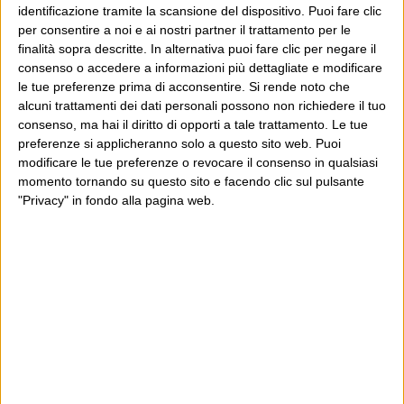
de maturação longa, cor ruby com
identificazione tramite la scansione del dispositivo. Puoi fare clic
per consentire a noi e ai nostri partner il trattamento per le
aroma e sabor estagiado, …
finalità sopra descritte. In alternativa puoi fare clic per negare il
consenso o accedere a informazioni più dettagliate e modificare
um abraço lisboeta
le tue preferenze prima di acconsentire.
Si rende noto che
g.
alcuni trattamenti dei dati personali possono non richiedere il tuo
consenso, ma hai il diritto di opporti a tale trattamento. Le tue
preferenze si applicheranno solo a questo sito web. Puoi
modificare le tue preferenze o revocare il consenso in qualsiasi
momento tornando su questo sito e facendo clic sul pulsante
19 Gennaio 2011 at
plus1gmt
"Privacy" in fondo alla pagina web.
12:45
io avrei adattato, con una leggera
licenza poetica, “a message to you
Rudy”, il cui testo si presta anche al
caso:
Stop your messing around