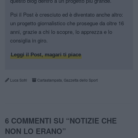
questo blog dentro a un progetto più grande.
Poi il Post è cresciuto ed è diventato anche altro:
un progetto giornalistico che prosegue da oltre 16
anni, grazie a chi lo scopre, lo apprezza e lo
consiglia in giro.
Leggi il Post, magari ti piace
Luca Sofri
Cartastampata
,
Gazzetta dello Sport
6 COMMENTI SU “
NOTIZIE CHE
NON LO ERANO
”