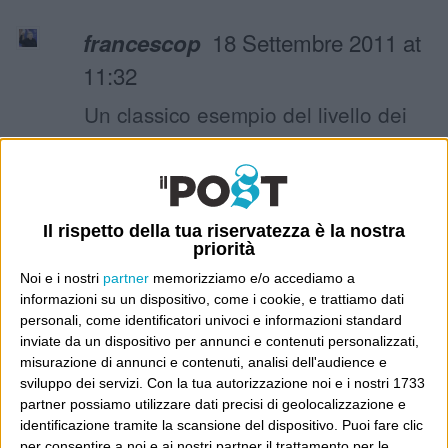
18 Settembre 2011 at
francescop
11:32
Un classico esempio del livello dei
“giornalai” italiani, incompetenti e
prezzolati.
Il rispetto della tua riservatezza è la nostra
priorità
18 Settembre 2011
Piccola Dorrit
Noi e i nostri
partner
memorizziamo e/o accediamo a
at 12:25
informazioni su un dispositivo, come i cookie, e trattiamo dati
personali, come identificatori univoci e informazioni standard
Secondo me, tutto dipende dalle
inviate da un dispositivo per annunci e contenuti personalizzati,
misurazione di annunci e contenuti, analisi dell'audience e
“veline”, quell’arcano che viene
sviluppo dei servizi.
Con la tua autorizzazione noi e i nostri 1733
passato a tutti i giornali e sta nei
partner possiamo utilizzare dati precisi di geolocalizzazione e
identificazione tramite la scansione del dispositivo. Puoi fare clic
titoli, di cui non siamo mai riusciti a
per consentire a noi e ai nostri partner il trattamento per le