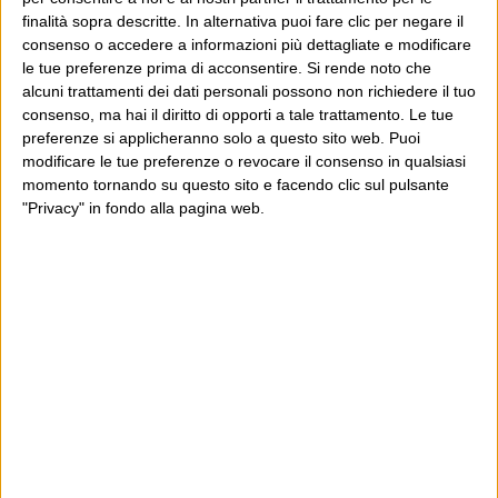
capire come nasce e si diffonde da
finalità sopra descritte. In alternativa puoi fare clic per negare il
sempre. I giornalisti italiani, ve ne
consenso o accedere a informazioni più dettagliate e modificare
le tue preferenze prima di acconsentire.
Si rende noto che
sono di molto bravi, e dentro gli
alcuni trattamenti dei dati personali possono non richiedere il tuo
articoli col titolo da velina poi i fatti e
consenso, ma hai il diritto di opporti a tale trattamento. Le tue
preferenze si applicheranno solo a questo sito web. Puoi
le circostanze ci stanno. E un’altra
modificare le tue preferenze o revocare il consenso in qualsiasi
cosa, non è che i giornalisti buoni
momento tornando su questo sito e facendo clic sul pulsante
"Privacy" in fondo alla pagina web.
devono solo informare e stare sui
fatti, c’è anche altrettanto importante
in democrazia il giornalismo
d’opinione.
18 Settembre 2011
Piccola Dorrit
at 23:14