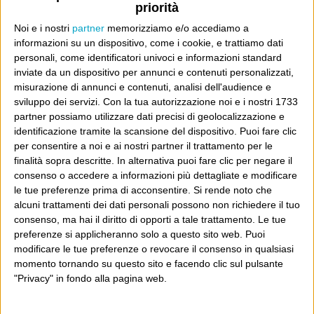
priorità
A chi pensi, quando senti dire “patrimoniale”?
Noi e i nostri
partner
memorizziamo e/o accediamo a
Con due pistole caricate a salve e un canestro di parole
informazioni su un dispositivo, come i cookie, e trattiamo dati
Cinquantaquattro contro quarantasei
personali, come identificatori univoci e informazioni standard
inviate da un dispositivo per annunci e contenuti personalizzati,
misurazione di annunci e contenuti, analisi dell'audience e
sviluppo dei servizi.
Con la tua autorizzazione noi e i nostri 1733
partner possiamo utilizzare dati precisi di geolocalizzazione e
identificazione tramite la scansione del dispositivo. Puoi fare clic
Info
per consentire a noi e ai nostri partner il trattamento per le
finalità sopra descritte. In alternativa puoi fare clic per negare il
AI che scrive di Taylor Swift come se fossi io
consenso o accedere a informazioni più dettagliate e modificare
Filologia di Wittgenstein
le tue preferenze prima di acconsentire.
Si rende noto che
alcuni trattamenti dei dati personali possono non richiedere il tuo
Cookie
consenso, ma hai il diritto di opporti a tale trattamento. Le tue
preferenze si applicheranno solo a questo sito web. Puoi
Informativa sui cookie
modificare le tue preferenze o revocare il consenso in qualsiasi
momento tornando su questo sito e facendo clic sul pulsante
"Privacy" in fondo alla pagina web.
Ultimi articoli