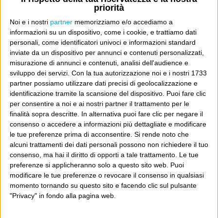
priorità
Don’t feed the trolls
A chi pensi, quando senti dire “patrimoniale”?
Noi e i nostri
partner
memorizziamo e/o accediamo a
informazioni su un dispositivo, come i cookie, e trattiamo dati
Con due pistole caricate a salve e un canestro di parole
personali, come identificatori univoci e informazioni standard
Cinquantaquattro contro quarantasei
inviate da un dispositivo per annunci e contenuti personalizzati,
misurazione di annunci e contenuti, analisi dell'audience e
sviluppo dei servizi.
Con la tua autorizzazione noi e i nostri 1733
partner possiamo utilizzare dati precisi di geolocalizzazione e
identificazione tramite la scansione del dispositivo. Puoi fare clic
per consentire a noi e ai nostri partner il trattamento per le
Info
finalità sopra descritte. In alternativa puoi fare clic per negare il
AI che scrive di Taylor Swift come se fossi io
consenso o accedere a informazioni più dettagliate e modificare
le tue preferenze prima di acconsentire.
Si rende noto che
Filologia di Wittgenstein
alcuni trattamenti dei dati personali possono non richiedere il tuo
consenso, ma hai il diritto di opporti a tale trattamento. Le tue
Cookie
preferenze si applicheranno solo a questo sito web. Puoi
modificare le tue preferenze o revocare il consenso in qualsiasi
Informativa sui cookie
momento tornando su questo sito e facendo clic sul pulsante
"Privacy" in fondo alla pagina web.
Ultimi articoli