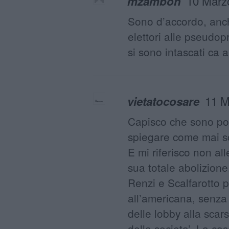
10 Marz
mzambon
Sono d’accordo, anch
elettori alle pseudop
si sono intascati ca 
11 M
vietatocosare
Capisco che sono pol
spiegare come mai s
E mi riferisco non al
sua totale abolizione
Renzi e Scalfarotto 
all’americana, senza
delle lobby alla scars
della societa’. La c