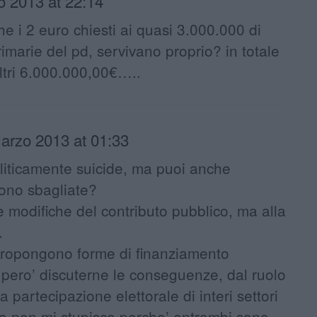
o 2013 at 22:14
e i 2 euro chiesti ai quasi 3.000.000 di
rimarie del pd, servivano proprio? in totale
altri 6.000.000,00€…..
arzo 2013 at 01:33
iticamente suicide, ma puoi anche
ono sbagliate?
le modifiche del contributo pubblico, ma alla
.
propongono forme di finanziamento
 pero’ discuterne le conseguenze, dal ruolo
a partecipazione elettorale di interi settori
osa non mi stupisce perche’ entrambi sono