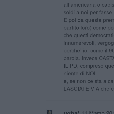
all’americana o capis
soldi a noi per fasse 
E poi da questa preme
partito loro) come p
che questi democratici
innumerevoli, vergog
perche’ io, come il 9
parola. invece CASTA
IL PD, compreso quel
niente di NOI
e, se non ce sta a ca
LASCIATE VIA che ce 
11 Marzo 201
uqbal