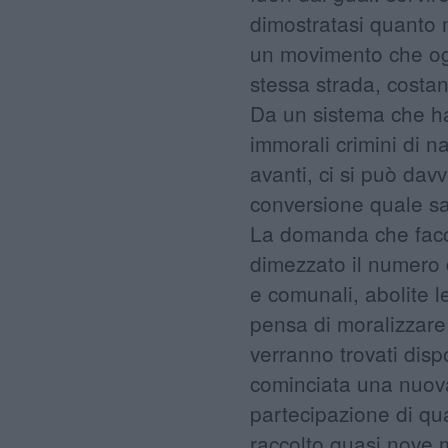
dimostratasi quanto 
un movimento che ogn
stessa strada, costan
Da un sistema che h
immorali crimini di na
avanti, ci si può da
conversione quale s
La domanda che faccio,
dimezzato il numero d
e comunali, abolite l
pensa di moralizzare
verranno trovati disp
cominciata una nuova
partecipazione di qua
raccolto quasi nove m