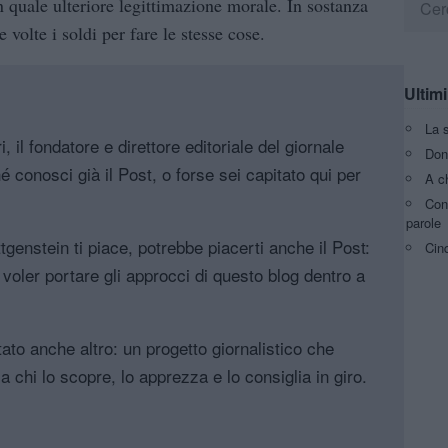
 quale ulteriore legittimazione morale. In sostanza
volte i soldi per fare le stesse cose.
Ultimi
La 
, il fondatore e direttore editoriale del giornale
Don’
é conosci già il Post, o forse sei capitato qui per
A c
Con
parole
genstein ti piace, potrebbe piacerti anche il Post:
Cin
l voler portare gli approcci di questo blog dentro a
tato anche altro: un progetto giornalistico che
a chi lo scopre, lo apprezza e lo consiglia in giro.