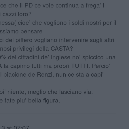
ce che il PD ce vole continua a frega’ i
i cazzi loro?
ssa( cioe’ che vogliono i soldi nostri per il
ossiamo pensare
 del piffero vogliano intervenire sugli altri
nosi privilegi della CASTA?
0% dei cittadini de’ inglese no’ spiccico una
 la capimo tutti ma propri TUTTI. Percio’
 piacione de Renzi, nun ce sta a capi’
pi’ niente, meglio che lasciano via.
fate piu’ bella figura.
3 at 07:07