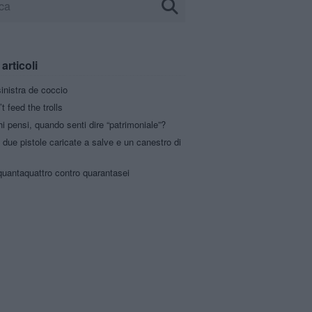
 articoli
sinistra de coccio
t feed the trolls
hi pensi, quando senti dire “patrimoniale”?
 due pistole caricate a salve e un canestro di
quantaquattro contro quarantasei