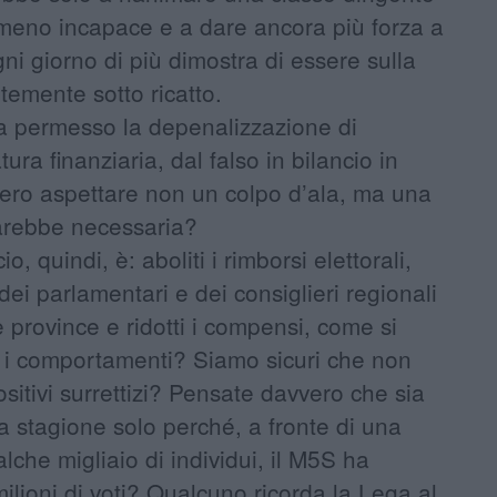
meno incapace e a dare ancora più forza a
i giorno di più dimostra di essere sulla
temente sotto ricatto.
a permesso la depenalizzazione di
tura finanziaria, dal falso in bilancio in
vvero aspettare non un colpo d’ala, ma una
arebbe necessaria?
 quindi, è: aboliti i rimborsi elettorali,
ei parlamentari e dei consiglieri regionali
e province e ridotti i compensi, come si
 i comportamenti? Siamo sicuri che non
ositivi surrettizi? Pensate davvero che sia
 stagione solo perché, a fronte di una
lche migliaio di individui, il M5S ha
ilioni di voti? Qualcuno ricorda la Lega al