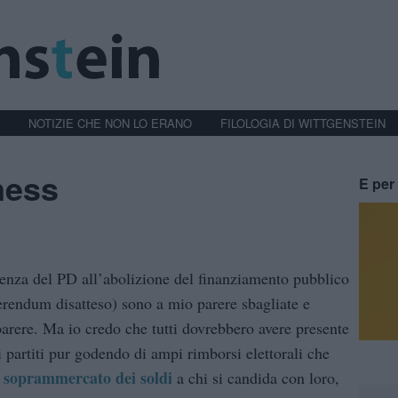
NOTIZIE CHE NON LO ERANO
FILOLOGIA DI WITTGENSTEIN
ness
E per 
igenza del PD all’abolizione del finanziamento pubblico
eferendum disatteso) sono a mio parere sbagliate e
parere. Ma io credo che tutti dovrebbero avere presente
 partiti pur godendo di ampi rimborsi elettorali che
 soprammercato dei soldi
a chi si candida con loro,