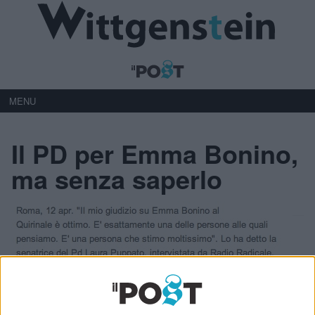
MENU
Il PD per Emma Bonino,
ma senza saperlo
Ultimi articoli