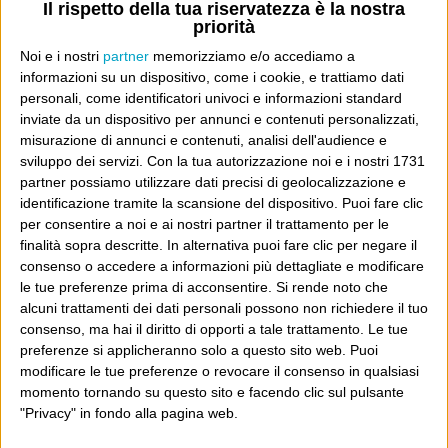
Il rispetto della tua riservatezza è la nostra
priorità
La sinistra de coccio
Don’t feed the trolls
Noi e i nostri
partner
memorizziamo e/o accediamo a
A chi pensi, quando senti dire “patrimoniale”?
informazioni su un dispositivo, come i cookie, e trattiamo dati
personali, come identificatori univoci e informazioni standard
Con due pistole caricate a salve e un canestro di parole
inviate da un dispositivo per annunci e contenuti personalizzati,
Cinquantaquattro contro quarantasei
misurazione di annunci e contenuti, analisi dell'audience e
sviluppo dei servizi.
Con la tua autorizzazione noi e i nostri 1731
partner possiamo utilizzare dati precisi di geolocalizzazione e
identificazione tramite la scansione del dispositivo. Puoi fare clic
per consentire a noi e ai nostri partner il trattamento per le
finalità sopra descritte. In alternativa puoi fare clic per negare il
Info
consenso o accedere a informazioni più dettagliate e modificare
le tue preferenze prima di acconsentire.
Si rende noto che
AI che scrive di Taylor Swift come se fossi io
alcuni trattamenti dei dati personali possono non richiedere il tuo
Filologia di Wittgenstein
consenso, ma hai il diritto di opporti a tale trattamento. Le tue
preferenze si applicheranno solo a questo sito web. Puoi
Cookie
modificare le tue preferenze o revocare il consenso in qualsiasi
momento tornando su questo sito e facendo clic sul pulsante
Informativa sui cookie
"Privacy" in fondo alla pagina web.