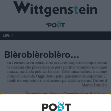
MENU
Blèroblèroblèro…