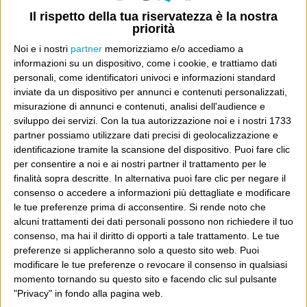
Il rispetto della tua riservatezza è la nostra
priorità
Ultimi articoli
Noi e i nostri
partner
memorizziamo e/o accediamo a
La sinistra de coccio
informazioni su un dispositivo, come i cookie, e trattiamo dati
Don’t feed the trolls
personali, come identificatori univoci e informazioni standard
A chi pensi, quando senti dire “patrimoniale”?
inviate da un dispositivo per annunci e contenuti personalizzati,
Con due pistole caricate a salve e un canestro di parole
misurazione di annunci e contenuti, analisi dell'audience e
sviluppo dei servizi.
Con la tua autorizzazione noi e i nostri 1733
Cinquantaquattro contro quarantasei
partner possiamo utilizzare dati precisi di geolocalizzazione e
identificazione tramite la scansione del dispositivo. Puoi fare clic
per consentire a noi e ai nostri partner il trattamento per le
finalità sopra descritte. In alternativa puoi fare clic per negare il
consenso o accedere a informazioni più dettagliate e modificare
Info
le tue preferenze prima di acconsentire.
Si rende noto che
alcuni trattamenti dei dati personali possono non richiedere il tuo
AI che scrive di Taylor Swift come se fossi io
consenso, ma hai il diritto di opporti a tale trattamento. Le tue
Filologia di Wittgenstein
preferenze si applicheranno solo a questo sito web. Puoi
modificare le tue preferenze o revocare il consenso in qualsiasi
momento tornando su questo sito e facendo clic sul pulsante
Cookie
"Privacy" in fondo alla pagina web.