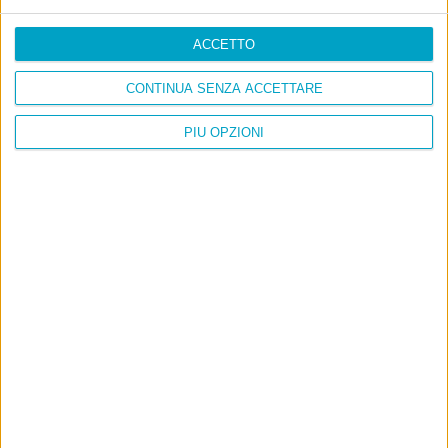
ACCETTO
CONTINUA SENZA ACCETTARE
PIÙ OPZIONI
Ultimi articoli
La sinistra de coccio
Don’t feed the trolls
A chi pensi, quando senti dire “patrimoniale”?
Con due pistole caricate a salve e un canestro di parole
Cinquantaquattro contro quarantasei