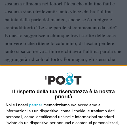
sostanza alimenta nei lettori l’idea che alla fine fatti e
sostanza siano irrilevanti: tanto vince chi ha l’ultima
battuta dalla parte del manico, anche se è un pigro e
contraddittorio “Le sue parole si commentano da sole”.
E questo suggerisce a chiunque trovi scritte delle cose
non vere o che ritiene lo calunnino, di lasciar perdere:
tanto si sa come va a finire e chi avrà l’ultima parola che
aggiungerà ridicolo al torto. Poi magari, gli stessi che
formulano quelle risposte gratuite e capricciose, sono
quelli che si indignano per le prepotenze e vacuità
verbali dei talkshow televisivi. (i due esempi che
seguono, tra i molti e frequenti, non sono peggiori né
Il rispetto della tua riservatezza è la nostra
priorità
migliori di altri: sono esempi).
Noi e i nostri
partner
memorizziamo e/o accediamo a
informazioni su un dispositivo, come i cookie, e trattiamo dati
personali, come identificatori univoci e informazioni standard
inviate da un dispositivo per annunci e contenuti personalizzati,