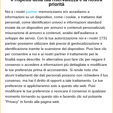
priorità
Don’t feed the trolls
A chi pensi, quando senti dire “patrimoniale”?
Noi e i nostri
partner
memorizziamo e/o accediamo a
informazioni su un dispositivo, come i cookie, e trattiamo dati
Con due pistole caricate a salve e un canestro di parole
personali, come identificatori univoci e informazioni standard
Cinquantaquattro contro quarantasei
inviate da un dispositivo per annunci e contenuti personalizzati,
misurazione di annunci e contenuti, analisi dell'audience e
sviluppo dei servizi.
Con la tua autorizzazione noi e i nostri 1731
partner possiamo utilizzare dati precisi di geolocalizzazione e
identificazione tramite la scansione del dispositivo. Puoi fare clic
per consentire a noi e ai nostri partner il trattamento per le
Info
finalità sopra descritte. In alternativa puoi fare clic per negare il
AI che scrive di Taylor Swift come se fossi io
consenso o accedere a informazioni più dettagliate e modificare
le tue preferenze prima di acconsentire.
Si rende noto che
Filologia di Wittgenstein
alcuni trattamenti dei dati personali possono non richiedere il tuo
consenso, ma hai il diritto di opporti a tale trattamento. Le tue
Cookie
preferenze si applicheranno solo a questo sito web. Puoi
modificare le tue preferenze o revocare il consenso in qualsiasi
Informativa sui cookie
momento tornando su questo sito e facendo clic sul pulsante
"Privacy" in fondo alla pagina web.
Ultimi articoli