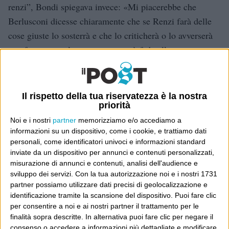
renzi”, Bondi spiegava invece: «Mi piacerebbe che
Berlusconi dicesse chiaramente che se Renzi farà delle
cose giuste lo sosterrà e che lo criticherà o lo avverserà
con fermezza solo se non manterrà fede alle sue
promesse di cambiamento e di modernizzazione
dell’Italia».
Lo stesso Bondi, dopo alcune ore di discussioni
Il rispetto della tua riservatezza è la nostra
priorità
pubbliche su cose che evidentemente non aveva scritto,
ha quindi voluto dire «Sono molto dispiaciuto e
Noi e i nostri
partner
memorizziamo e/o accediamo a
informazioni su un dispositivo, come i cookie, e trattiamo dati
amareggiato che la mia analisi sia stata male interpretata,
personali, come identificatori univoci e informazioni standard
a cominciare dal titolo che non corrispondeva alle mie
inviate da un dispositivo per annunci e contenuti personalizzati,
parole, e strumentalizzata».
misurazione di annunci e contenuti, analisi dell'audience e
sviluppo dei servizi.
Con la tua autorizzazione noi e i nostri 1731
Un sito satirico italiano ha inventato la notizia che la
partner possiamo utilizzare dati precisi di geolocalizzazione e
Corte Europea dei Diritti dell’Uomo avesse dichiarato
identificazione tramite la scansione del dispositivo. Puoi fare clic
illegali i battesimi, perché sono “una tortura
per consentire a noi e ai nostri partner il trattamento per le
finalità sopra descritte. In alternativa puoi fare clic per negare il
psicologica”. Libero ci ha creduto e ha pubblicato la
consenso o accedere a informazioni più dettagliate e modificare