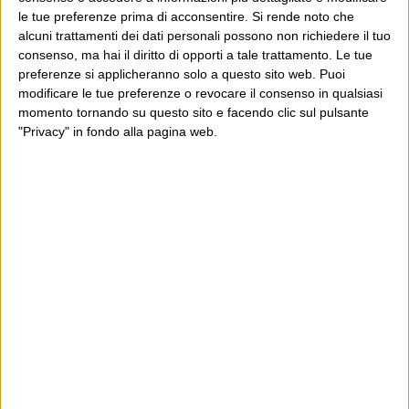
notizia sul giornale, con indignazione nei confronti della
le tue preferenze prima di acconsentire.
Si rende noto che
Corte.
alcuni trattamenti dei dati personali possono non richiedere il tuo
consenso, ma hai il diritto di opporti a tale trattamento. Le tue
Martedì mattina Repubblica aveva in prima pagina un
preferenze si applicheranno solo a questo sito web. Puoi
articolo sulla senatrice americana Elizabeth Warren,
modificare le tue preferenze o revocare il consenso in qualsiasi
presentata come possibile candidata alle primarie
momento tornando su questo sito e facendo clic sul pulsante
"Privacy" in fondo alla pagina web.
democratiche per la presidenza degli Stati Uniti. Ma
poche ore prima la stessa Warren aveva detto in
un’intervista tv: «Non mi candiderò alla presidenza,
potete chiedermelo in mille modi».
nata
(Questa è l’ultima volta che scrivo questa rubrica,
sette anni fa
. Ringrazio davvero i lettori, i direttori della
Gazzetta che l’hanno voluta e protetta, e la preziosa
redazione di Altrimondi: abbiamo creato una cosa nuova,
insieme).
Dove sei?