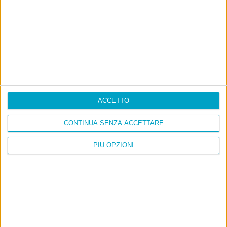
ACCETTO
Ultimi articoli
CONTINUA SENZA ACCETTARE
La sinistra de coccio
PIÙ OPZIONI
Don’t feed the trolls
A chi pensi, quando senti dire “patrimoniale”?
Con due pistole caricate a salve e un canestro di parole
Cinquantaquattro contro quarantasei