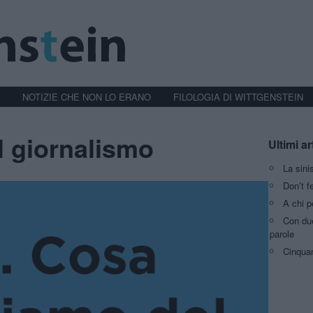
NOTIZIE CHE NON LO ERANO
FILOLOGIA DI WITTGENSTEIN
 giornalismo
Ultimi ar
La sini
Don’t f
A chi p
Con due
parole
Cinquan