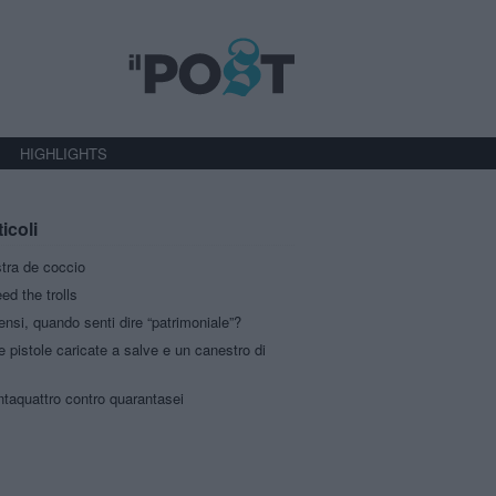
HIGHLIGHTS
ticoli
stra de coccio
eed the trolls
ensi, quando senti dire “patrimoniale”?
 pistole caricate a salve e un canestro di
taquattro contro quarantasei