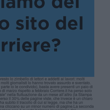
esto lo zimbello di lettori e addetti ai lavori: molti
, molti giornalisti lo hanno trovato assurdo e sventato.
 parte io le condivido), basta avere presenti un paio di
di marzo rispetto a febbraio Corriere.it ha perso solo
male” nella fluttuazione da un mese all’altro (la Stampa
erso il 30% delle pagine viste, che invece è un chiaro
ha subito il tracollo di cui si legge, ma che ha un
ra ma cliccano su un minor numero di pagine.La seconda