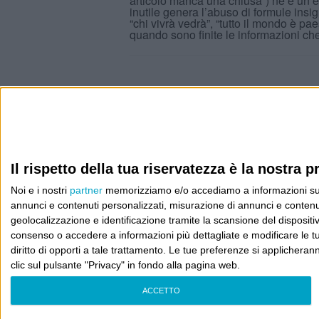
articolo manca una chiusa”) ne è un el
inutile genera l’abuso di formule insig
“chi vivrà vedrà”, “tutto il mondo è pae
quando sono finite le informazioni c
Info
AI che scrive di Taylor Swift come se fossi io
Il rispetto della tua riservatezza è la nostra pr
Filologia di Wittgenstein
Noi e i nostri
partner
memorizziamo e/o accediamo a informazioni su un 
Cookie
annunci e contenuti personalizzati, misurazione di annunci e contenuti
geolocalizzazione e identificazione tramite la scansione del dispositivo.
Informativa sui cookie
consenso o accedere a informazioni più dettagliate e modificare le t
diritto di opporti a tale trattamento. Le tue preferenze si applicher
clic sul pulsante "Privacy" in fondo alla pagina web.
ACCETTO