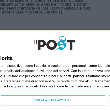
emento tipico, e la ricerca leziosa di una chiusa
nificanti come “staremo a vedere”, “lo dirà la storia”,
se”. Nella gran parte dei casi un buon articolo è finito
he doveva dare: non serve una chiusa.
Ultimi articoli
La sinistra de coccio
iorità
Don’t feed the trolls
A chi pensi, quando senti dire “patrimoniale”?
dispositivo, come i cookie, e trattiamo dati personali, come identifica
Con due pistole caricate a salve e un canestro di
, analisi dell'audience e sviluppo dei servizi.
Con la tua autorizzazione 
parole
 Puoi fare clic per consentire a noi e ai nostri partner il trattamento per 
ue preferenze prima di acconsentire.
Cinquantaquattro contro quarantasei
Si rende noto che alcuni trattament
anno solo a questo sito web. Puoi modificare le tue preferenze o revoca
CONTINUA SENZA ACCETTARE
Wittgenstein © 2026 All Rights Reserved