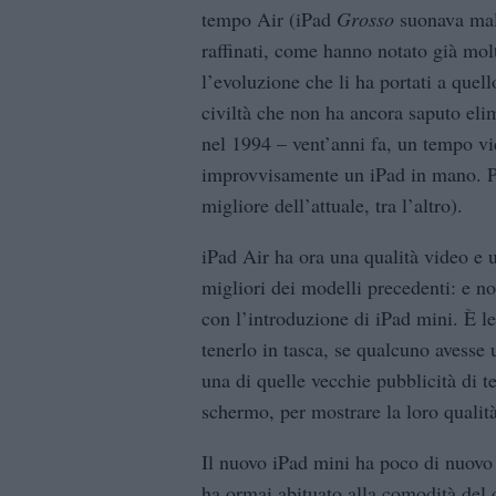
tempo Air (iPad
Grosso
suonava male
raffinati, come hanno notato già mol
l’evoluzione che li ha portati a quell
civiltà che non ha ancora saputo elim
nel 1994 – vent’anni fa, un tempo v
improvvisamente un iPad in mano. Pe
migliore dell’attuale, tra l’altro).
iPad Air ha ora una qualità video e u
migliori dei modelli precedenti: e n
con l’introduzione di iPad mini. È l
tenerlo in tasca, se qualcuno avesse 
una di quelle vecchie pubblicità di te
schermo, per mostrare la loro qualit
Il nuovo iPad mini ha poco di nuov
ha ormai abituato alla comodità del di