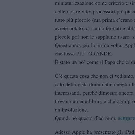
miniaturizzazione come criterio e s
delle nostre vite: processori più pic
tutto più piccolo (ma prima c’erano st
avrete notato, ci siamo fermati e ab
piccole poi non le sappiamo usare: s
Quest’anno, per la prima volta, App
che fosse PIU’ GRANDE.
È stato un po’ come il Papa che ci d
C’è questa cosa che non ci vediamo, 
calo della vista drammatico negli ult
interessanti, perché dimostra ancora
trovano un equilibrio, e che ogni pr
un’involuzione.
sempre
Quindi ho questo iPad mini,
Adesso Apple ha presentato gli iPad 