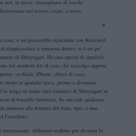
on noi, in tasca, immaginare di averla
 disseminata nel nostro corpo, è meno
e cose, e mi piacerebbe riparlarne con Kurzweil.
 di rimpicciolirsi e entrarmi dentro, si è un po’
romanzo di Shteyngart. Ho una specie di
äppärät
,
rato nel modesto kit di cose che raccolgo appena
puter: occhiali, iPhone, chiavi di casa,
 le metto in qualche tasca, pronte a diventare
iPad lo tengo in mano (nel romanzo di Shteyngart se
cie di borsello futurista). Se succede qualcosa,
da menarsi alla fermata del tram, tipo; o una
el Carrefour).
è interessante. Abbiamo esaltato per decenni la