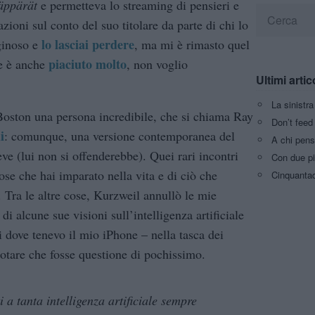
äppärät
e permetteva lo streaming di pensieri e
zioni sul conto del suo titolare da parte di chi lo
lo lasciai perdere
aginoso e
, ma mi è rimasto quel
piaciuto molto
he è anche
, non voglio
Ultimi artic
La sinistr
oston una persona incredibile, che si chiama Ray
Don’t feed 
i
: comunque, una versione contemporanea del
A chi pens
eve (lui non si offenderebbe). Quei rari incontri
Con due pi
se che hai imparato nella vita e di ciò che
Cinquantaq
 Tra le altre cose, Kurzweil annullò le mie
di alcune sue visioni sull’intelligenza artificiale
 dove tenevo il mio iPhone – nella tasca dei
otare che fosse questione di pochissimo.
 a tanta intelligenza artificiale sempre