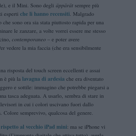
), e il Mini. Sono degli
äppärät
sempre più
che li hanno recensiti
ti esperti
. Malgrado
o che sono ora sia stata piuttosto rapida per una
inare le zanzare, a volte vorrei essere me stesso
icino,
contemporaneo
– e poter avere
r vedere la mia faccia (che era sensibilmente
na risposta del touch screen eccellenti e assai
lavagna di ardesia
on è più la
che era diventato
eggero e sottile: immagino che potrebbe piegarsi a
una tasca adeguata. A usarlo, sembra di stare in
levisori in cui i colori uscivano fuori dallo
à. Colore semprevivo, qualcosa del genere.
rispetto al vecchio iPad mini
o
: ma se iPhone vi
to (l’impronta digitale che attiva tutto), averla