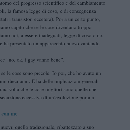
intomo del progresso scientifico e del cambiamento
coli, la famosa legge di coso, e di conseguenza
ati i transistor, eccetera). Poi a un certo punto,
biamo capito che se le cose diventano troppo
iamo noi, a essere inadeguati, legge di coso o no.
le ha presentato un apparecchio nuovo vantando
ice “no, ok, i gay vanno bene”.
se le cose sono piccole. Io poi, che ho avuto un
imi dieci anni. E ha delle implicazioni generali
 una volta che le cose migliori sono quelle che
osecuzione eccessiva di un’evoluzione porta a
 con me
.
nuovi: quello tradizionale, ribattezzato a suo