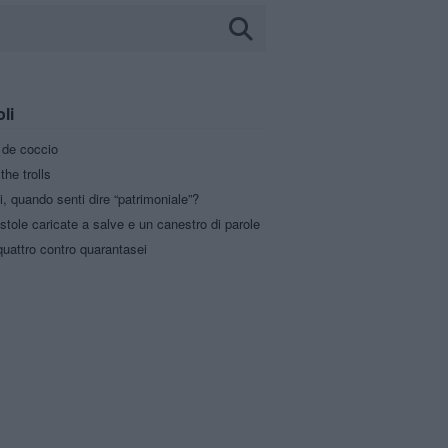
oli
a de coccio
the trolls
i, quando senti dire “patrimoniale”?
stole caricate a salve e un canestro di parole
uattro contro quarantasei