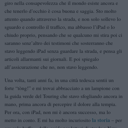
giro nella consapevolezza che il mondo esiste ancora e
che tenerlo d’occhio è cosa buona e saggia. Sto molto
attento quando attraverso la strada, e non solo sollevo lo
sguardo e controllo il traffico, ma abbasso l’iPad o lo
chiudo proprio, pensando che se qualcuno mi stira poi ci
saranno senz’altro dei testimoni che sosterranno che
stavo leggendo iPad senza guardare la strada, e pensa gli
articoli allarmanti sui giornali. E poi spiegalo
all’assicurazione che no, non stavo leggendo.
Una volta, tanti anni fa, in una città tedesca sentii un
forte “tòng!” e mi trovai abbracciato a un lampione con
la guida verde del Touring che stavo sfogliando ancora in
mano, prima ancora di percepire il dolore alla tempia.
Per ora, con iPad, non mi è ancora successo, ma lo
la storia
metto in conto. E mi ha molto incuriosito
– per
ora solo buffa – delle
guide
per lettori di strada a New