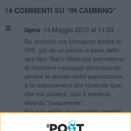
14 COMMENTI SU “
IN CAMMINO
”
14 Maggio 2013 at 11:03
layos
Su android, ma immagino anche su
IOS, già da un pezzo ci sono delle
app tipo Text’n’Walk che permettono
di mandare messaggi camminando
perché lo sfondo della applicazione
è la videocamera che riprende quel
che hai davanti, così il telefono
diventa “trasparente”.
Fra non molto mi immagino eserciti
di techno addicted tipo me e te (da
quel che scrivi) con gli occhiali di