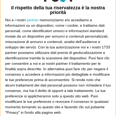
google a fissare qualcosa di
Il rispetto della tua riservatezza è la nostra
sconveniente mentre in realtà
priorità
leggiamo la posta.
Noi e i nostri
partner
memorizziamo e/o accediamo a
informazioni su un dispositivo, come i cookie, e trattiamo dati
personali, come identificatori univoci e informazioni standard
inviate da un dispositivo per annunci e contenuti personalizzati,
misurazione di annunci e contenuti, analisi dell'audience e
14 Maggio 2013 at 11:56
Emiliano
sviluppo dei servizi.
Con la tua autorizzazione noi e i nostri 1733
partner possiamo utilizzare dati precisi di geolocalizzazione e
mentre leggevo mi aspettavo di
identificazione tramite la scansione del dispositivo. Puoi fare clic
leggere “google glass”, invece
per consentire a noi e ai nostri partner il trattamento per le
finalità sopra descritte. In alternativa puoi fare clic per negare il
niente ;-)
consenso o accedere a informazioni più dettagliate e modificare
è troppo presto?
le tue preferenze prima di acconsentire.
Si rende noto che
alcuni trattamenti dei dati personali possono non richiedere il tuo
consenso, ma hai il diritto di opporti a tale trattamento. Le tue
preferenze si applicheranno solo a questo sito web. Puoi
modificare le tue preferenze o revocare il consenso in qualsiasi
14 Maggio 2013 at 13:27
suro
momento tornando su questo sito e facendo clic sul pulsante
"Privacy" in fondo alla pagina web.
pensa a chi camminando legge,