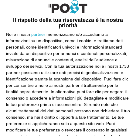
Il rispetto della tua riservatezza è la nostra
priorità
Noi e i nostri
partner
memorizziamo e/o accediamo a
informazioni su un dispositivo, come i cookie, e trattiamo dati
personali, come identificatori univoci e informazioni standard
inviate da un dispositivo per annunci e contenuti personalizzati,
Ultimi articoli
misurazione di annunci e contenuti, analisi dell'audience e
La sinistra de coccio
sviluppo dei servizi.
Con la tua autorizzazione noi e i nostri 1733
partner possiamo utilizzare dati precisi di geolocalizzazione e
Don’t feed the trolls
identificazione tramite la scansione del dispositivo. Puoi fare clic
A chi pensi, quando senti dire “patrimoniale”?
per consentire a noi e ai nostri partner il trattamento per le
Con due pistole caricate a salve e un canestro di parole
finalità sopra descritte. In alternativa puoi fare clic per negare il
Cinquantaquattro contro quarantasei
consenso o accedere a informazioni più dettagliate e modificare
le tue preferenze prima di acconsentire.
Si rende noto che
alcuni trattamenti dei dati personali possono non richiedere il tuo
consenso, ma hai il diritto di opporti a tale trattamento. Le tue
preferenze si applicheranno solo a questo sito web. Puoi
modificare le tue preferenze o revocare il consenso in qualsiasi
Info