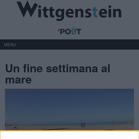
MENU
Un fine settimana al
mare