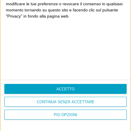
modificare le tue preferenze o revocare il consenso in qualsiasi
momento tornando su questo sito e facendo clic sul pulsante
"Privacy" in fondo alla pagina web.
Info
AI che scrive di Taylor Swift come se fossi io
Filologia di Wittgenstein
Cookie
Informativa sui cookie
ACCETTO
Ultimi articoli
CONTINUA SENZA ACCETTARE
La sinistra de coccio
Don’t feed the trolls
PIÙ OPZIONI
A chi pensi, quando senti dire “patrimoniale”?
Con due pistole caricate a salve e un canestro di parole